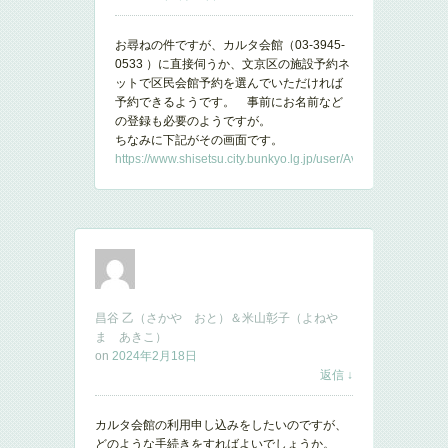
お尋ねの件ですが、カルタ会館（03-3945-
0533 ）に直接伺うか、文京区の施設予約ネ
ットで区民会館予約を選んでいただければ
予約できるようです。 事前にお名前など
の登録も必要のようですが。
ちなみに下記がその画面です。
https://www.shisetsu.city.bunkyo.lg.jp/user/AvailabilityChec
昌谷 乙（さかや おと）＆米山彰子（よねや
ま あきこ）
on
2024年2月18日
返信
↓
カルタ会館の利用申し込みをしたいのですが、
どのような手続きをすればよいでしょうか。