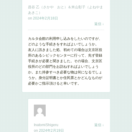
昌谷 乙（さかや おと）＆米山彰子（よねやま
あきこ）
on
2024年2月18日
返信
↓
カルタ会館の利用申し込みをしたいのですが、
どのような手続きをすればよいでしょうか。
友人に訊きました処、初めての場合は文京区役
所のあるシビックセンターに行って、先ず登録
手続きが必要と聞きました。その場合、文京区
役所のどの部門をお訪ねすればよいでしょう
か。また持参すべき必要な物は何になるでしょ
うか。身分証明書とか住民票とかどんなものが
必要かご指示頂けると幸いです。
InatomiShigeru
返信
↓
on
2024年2月19日