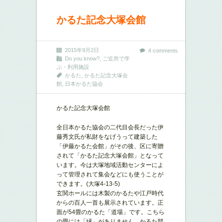
かるた記念大塚会館
2015年9月2日
4 comments
Do you know?
,
ご近所で学
ぶ・利用施設
かるた
,
かるた記念大塚会
館
,
日本かるた協会
かるた記念大塚会館
全日本かるた協会の二代目会長だった伊
藤秀文氏が私財をなげうって建築した
「伊藤かるた会館」がその後、区に寄贈
されて「かるた記念大塚会館」となって
います。今は大塚地域活動センターによ
って管理されて集会などにも使うことが
できます。(大塚4-13-5)
玄関ホールには木製のかるたや江戸時代
からの百人一首も展示されています。正
面が54畳のかるた「道場」です。こちら
の畳には「縁」がありません。かるた競