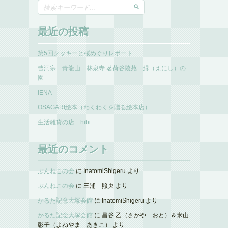
最近の投稿
第5回クッキーと桜めぐりレポート
曹洞宗 青龍山 林泉寺 茗荷谷陵苑 縁（えにし）の
園
IENA
OSAGARI絵本（わくわくを贈る絵本店）
生活雑貨の店 hibi
最近のコメント
ぶんねこの会
に
InatomiShigeru
より
ぶんねこの会
に
三浦 照央
より
かるた記念大塚会館
に
InatomiShigeru
より
かるた記念大塚会館
に
昌谷 乙（さかや おと）＆米山
彰子（よねやま あきこ）
より