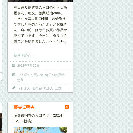
春日通り徳雲寺の入口の小さな魚
屋さん、魚文。創業明治28年、
「そりゃ昔は間口4間、総檜作り
で大したものだったよ」とお嫁さ
ん。店の前には毎日お買い得品が
並んでいます。今日は、タラコの
煮つけを頂きました。(2014, 12,
…
続きを読む ›
2015年7月29日
ご近所でお買い物
,
毎日のお買物・
惣菜
うおぶん
,
茗荷谷
,
魚ぶん
,
魚文
藤寺伝明寺
藤寺傳明寺の入口です。(2014,
12, 03投稿）