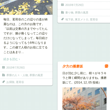
2015年7月29日
乗り物
,
界隈の風景
毎日、茗荷谷のこの辺りの道が綺
地下鉄
,
東京メトロ
,
茗荷谷
麗なのは、この方のお陰です。
「以前は交番の方までやってたん
ですが、膝が痛くなってこの辺り
だけになってしまって」毎日続け
るようになってもう6年になりま
す。この歳で人様のお役に立てる
ことはあまり
…
続きを読む ›
夕方の播磨坂
2015年7月29日
日が沈む少し前に、樹々がキラキ
界隈の人々・人物
,
界隈の風景
ラと輝く瞬間がありますね。播磨
お掃除
,
茗荷谷
坂にて。(2014, 12, 05 投稿）