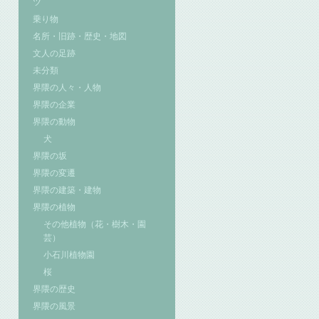
ツ
乗り物
名所・旧跡・歴史・地図
文人の足跡
未分類
界隈の人々・人物
界隈の企業
界隈の動物
犬
界隈の坂
界隈の変遷
界隈の建築・建物
界隈の植物
その他植物（花・樹木・園
芸）
小石川植物園
桜
界隈の歴史
界隈の風景