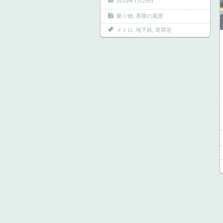
2015年7月29日
乗り物
,
界隈の風景
メトロ
,
地下鉄
,
茗荷谷