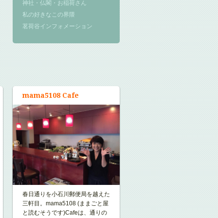
神社・仏閣・お稲荷さん
私の好きなこの界隈
茗荷谷インフォメーション
mama5108 Cafe
春日通りを小石川郵便局を越えた
三軒目。mama5108 (ままごと屋
と読むそうです)Cafeは、通りの