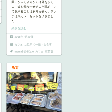
間口が広く店内からは外を歩く
人、犬を散歩させる人と眺めてい
て飽きることはありません。ラン
チは焼カレーセットを頂きまし
た
…
続きを読む ›
2015年7月29日
カフェ
,
ご近所で一服・お食事
mama5108Cafe
,
カフェ
,
茗荷谷
魚文