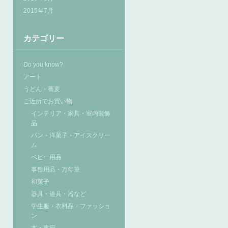
2015年7月
カテゴリー
Do you know?
アート
うどん・蕎麦
ご近所でお買い物
インテリア・家具・室内装飾
品
パン・洋菓子・アイスクリー
ム
ベビー用品
事務用品・万年筆
和菓子
器具・道具・器など
学生服・衣料品・ファッショ
ン