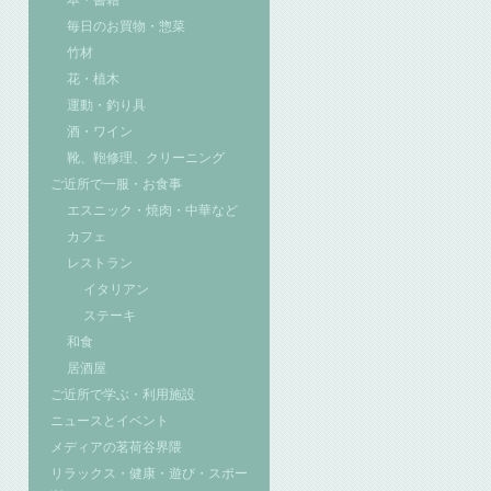
本・書籍
毎日のお買物・惣菜
竹材
花・植木
運動・釣り具
酒・ワイン
靴、鞄修理、クリーニング
ご近所で一服・お食事
エスニック・焼肉・中華など
カフェ
レストラン
イタリアン
ステーキ
和食
居酒屋
ご近所で学ぶ・利用施設
ニュースとイベント
メディアの茗荷谷界隈
リラックス・健康・遊び・スポー