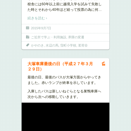
校舎には60年以上前に越境入学を試みて失敗し
た時とそれから40年ほど経って投票の為に何
…
続きを読む ›
2015年9月7日
ご近所で学ぶ・利用施設
,
界隈の変遷
かやのき
,
水辺の馬
,
窪町小学校
,
茗荷谷
大塚車庫最後の日（平成２７年３月
２９日）
最後の日、最後のバスが大塚方面からやってき
ました。赤いランプが終車を示しています。
入庫したバスは新しいねぐらとなる巣鴨車庫へ
次から次への移動していきます。