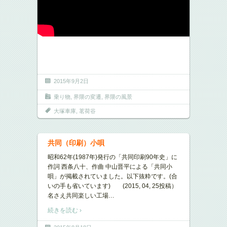
2015年9月2日
乗り物
,
界隈の変遷
,
界隈の風景
大塚車庫
,
茗荷谷
共同（印刷）小唄
昭和62年(1987年)発行の「共同印刷90年史」に
作詞 西条八十、作曲 中山晋平による「共同小
唄」が掲載されていました。以下抜粋です。(合
いの手も省いています) (2015, 04, 25投稿）
名さえ共同楽しい工場
…
続きを読む ›