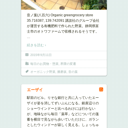
音ノ葉(八百六) Organic greengrocery store
35.716387, 139.742091 講談社のグループ会社
が運営する有機肥料で作られた野菜。静岡県富
士市のオトワファームで収穫されるそうです。
…
続きを読む ›
2015年9月11日
毎日のお買物・惣菜
,
界隈の変遷
オーガニック野菜
,
播磨坂
,
音の葉
エーザイ
駅前のビル。りそな銀行と共に入っていたエー
ザイが姿を消してずいぶんになる。銀座辺りの
ショーウインドーと比べるわけには行かない
が、地味ながら毎日「薬草」などについての薀
蓄を横目で見ながら歩いていただけに、ガラン
としたウィンドーが寂しく見える。しょっちゅ