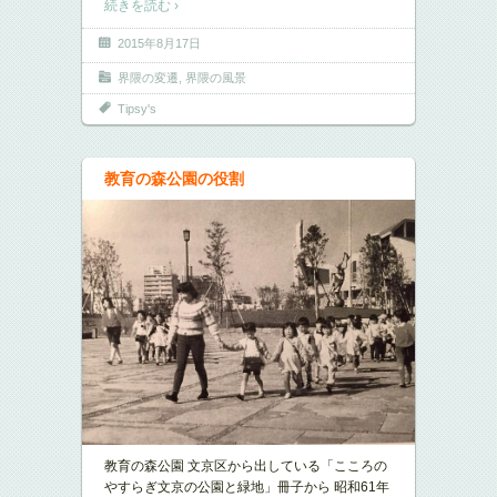
続きを読む ›
2015年8月17日
界隈の変遷
,
界隈の風景
Tipsy's
教育の森公園の役割
教育の森公園 文京区から出している「こころの
やすらぎ文京の公園と緑地」冊子から 昭和61年