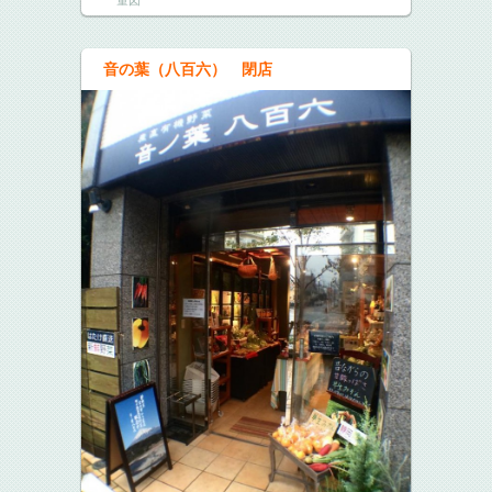
量図
音の葉（八百六） 閉店