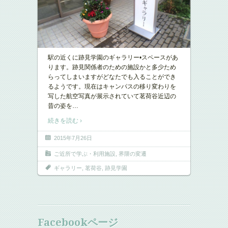
駅の近くに跡見学園のギャラリー•スペースがあ
ります。跡見関係者のための施設かと多少ため
らってしまいますがどなたでも入ることができ
るようです。現在はキャンパスの移り変わりを
写した航空写真が展示されていて茗荷谷近辺の
昔の姿を
…
続きを読む ›
2015年7月26日
ご近所で学ぶ・利用施設
,
界隈の変遷
ギャラリー
,
茗荷谷
,
跡見学園
Facebookページ