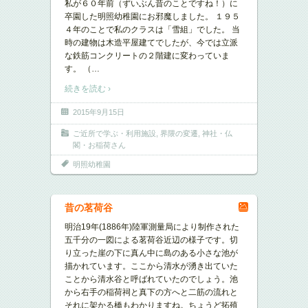
私が６０年前（ずいぶん昔のことですね！）に
卒園した明照幼稚園にお邪魔しました。 １９５
４年のことで私のクラスは「雪組」でした。 当
時の建物は木造平屋建てでしたが、今では立派
な鉄筋コンクリートの２階建に変わっていま
す。 （
…
続きを読む ›
2015年9月15日
ご近所で学ぶ・利用施設
,
界隈の変遷
,
神社・仏
閣・お稲荷さん
明照幼稚園
昔の茗荷谷
明治19年(1886年)陸軍測量局により制作された
五千分の一図による茗荷谷近辺の様子です。切
り立った崖の下に真ん中に島のある小さな池が
描かれています。ここから清水が湧き出ていた
ことから清水谷と呼ばれていたのでしょう。池
から右手の稲荷祠と真下の方へと二筋の流れと
それに架かる橋もわかりますね。ちょうど拓殖