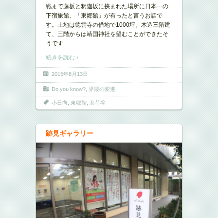
戦まで藤坂と釈迦坂に挟まれた場所に日本一の
下宿旅館、「東郷館」が有ったと言うお話で
す。土地は徳雲寺の借地で1000坪。木造三階建
て、三階からは靖国神社を望むことができたそ
うです
…
続きを読む ›
2015年8月13日
Do you know?
,
界隈の変遷
小日向
,
東郷館
,
茗荷谷
跡見ギャラリー