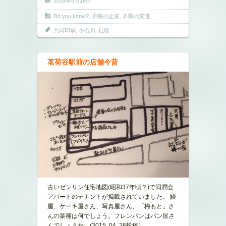
2015年8月18日
Do you know?
,
界隈の企業
,
界隈の変遷
共同印刷
,
小石川
,
社歌
茗荷谷駅前の店舗今昔
古いゼンリン住宅地図(昭和37年頃？)で同潤会
アパートのテナントが掲載されていました。 鰻
屋、ケーキ屋さん、写真屋さん、「梅もと」さ
んの業種は何でしょう。フレンパンはパン屋さ
んでしょうか。(2015, 04, 26投稿）
…