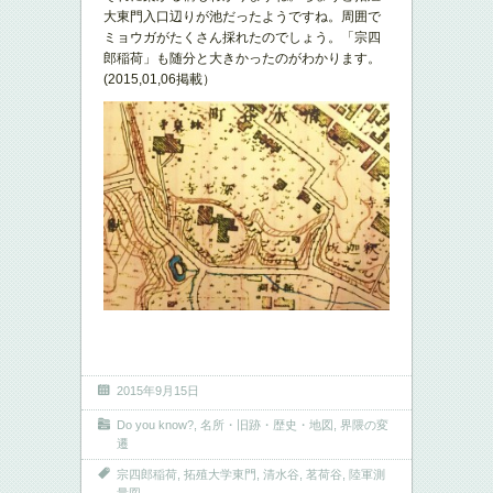
大東門入口辺りが池だったようですね。周囲で
ミョウガがたくさん採れたのでしょう。「宗四
郎稲荷」も随分と大きかったのがわかります。
(2015,01,06掲載）
2015年9月15日
Do you know?
,
名所・旧跡・歴史・地図
,
界隈の変
遷
宗四郎稲荷
,
拓殖大学東門
,
清水谷
,
茗荷谷
,
陸軍測