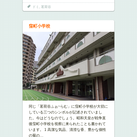
ドミ
,
茗荷谷
窪町小学校
同じ「茗荷谷ふぉ~らむ」に窪町小学校が大切に
している三つのシンボルが記述されていまし
た。今はどうなのでしょう。昭和天皇が戦争直
後窪町小学校を視察に来られたことも書かれて
います。 1 高潔な気品、清澄な香、豊かな個性
の菊の
…