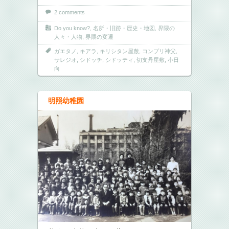
2 comments
Do you know?
,
名所・旧跡・歴史・地図
,
界隈の
人々・人物
,
界隈の変遷
ガエタノ
,
キアラ
,
キリシタン屋敷
,
コンプリ神父
,
サレジオ
,
シドッチ
,
シドッティ
,
切支丹屋敷
,
小日
向
明照幼稚園