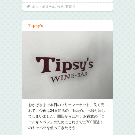
ポルトボヌール
,
竹早
,
茗荷谷
Tipsy’s
おかげさまで本日のフリーマーケット、良く売
れて、今夜は24日閉店の「Tipsy’s」へ繰り出し
てしまいました。開店から11年、お得意の「ロ
ールキャベツ」のためにこれまでに700個近く
のキャベツを使ってきたそう
…