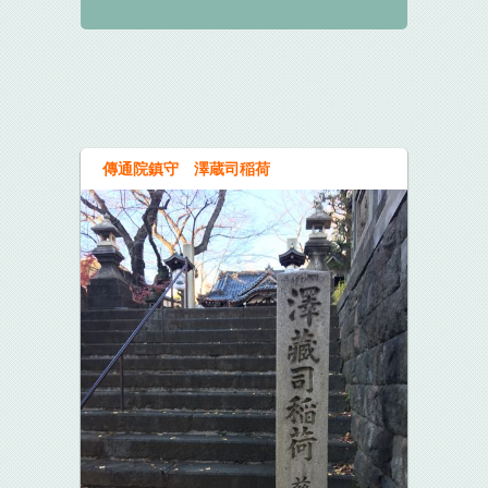
傳通院鎮守 澤蔵司稲荷