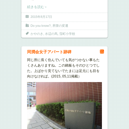
続きを読む ›
2015年8月17日
Do you know?
,
界隈の変遷
かやのき
,
水辺の馬
,
窪町小学校
同潤会女子アパート跡碑
同じ所に長く住んでいても気がつかない事もた
くさんありますね。この銘板もそのひとつでし
た。上ばかり見てないでたまには足元にも目を
向けなければ。(2015, 05,11掲載）