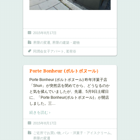
2015年8月17日
界隈の変遷
,
界隈の建築・建物
同潤会女子アパート
,
茗荷谷
Porte Bonheur (ポルトボヌール）
Porte Bonheur (ポルトボヌール) 昨年洋菓子店
「Shun」が突然店を閉めてから、どうなるのか
と気を揉んでいましたが、先週、5月9日土曜日
に、「Porte Bonheur(ポルトボヌール)」が開店
しました。三
…
続きを読む ›
2015年8月17日
ご近所でお買い物
,
パン・洋菓子・アイスクリーム
,
界隈の変遷