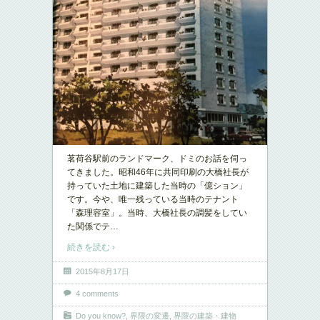
茗荷谷駅前のランドマーク、ドミのお話を伺っ
てきました。昭和46年に共同印刷の大橋社長が
持っていた土地に建築した当時の「億ション」
です。今や、唯一残っている当時のテナント
「森理容室」。当時、大橋社長の調髪をしてい
た関係でテ
…
続きを読む ›
2015年8月17日
4 comments
Do you know?
,
界隈の変遷
,
界隈の建築・建物