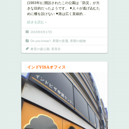
(1983年)に開設されたこの公園は「防災」が大
きな目的だったようです。 ⚫︎人々が逃げ込むた
めに柵を設けない ⚫︎路は広く直線的
…
続きを読む ›
2015年8月17日
Do you know?
,
界隈の変遷
,
界隈の植物
教育の森公園
,
茗荷谷
インドVISAオフィス