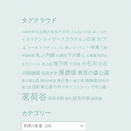
タグクラウド
お茶の水女子大学
ぶんねこの会
みょうが
Cafe竹早72
カフ
イタリアン
カイザースラウテルン広場
ェ
一幸庵
ケーキ
トラ子
パン屋
三徳
ドミ
レストラン
丸ノ内線
千川通り
伝通院
占春園
中国料理
同潤会
小石川
地下鉄
小石
小日向
吹上坂
女子アパート
播磨坂
教育の森公園
川植物園
拓殖大学
植物園
春日通り
桜
新大塚公園
深光寺
明照幼稚園
書店
窪町東公園
竹早
竹早公園
竹早テニスコート
湯立坂
茗荷谷
跡見学園
茗荷谷駅
銀座線
藤寺
カテゴリー