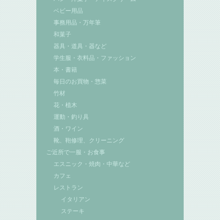
ベビー用品
事務用品・万年筆
和菓子
器具・道具・器など
学生服・衣料品・ファッション
本・書籍
毎日のお買物・惣菜
竹材
花・植木
運動・釣り具
酒・ワイン
靴、鞄修理、クリーニング
ご近所で一服・お食事
エスニック・焼肉・中華など
カフェ
レストラン
イタリアン
ステーキ