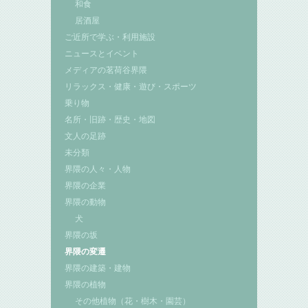
和食
居酒屋
ご近所で学ぶ・利用施設
ニュースとイベント
メディアの茗荷谷界隈
リラックス・健康・遊び・スポーツ
乗り物
名所・旧跡・歴史・地図
文人の足跡
未分類
界隈の人々・人物
界隈の企業
界隈の動物
犬
界隈の坂
界隈の変遷
界隈の建築・建物
界隈の植物
その他植物（花・樹木・園芸）