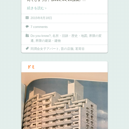
続きを読む ›
2015年8月18日
7 comments
Do you know?
,
名所・旧跡・歴史・地図
,
界隈の変
遷
,
界隈の建築・建物
同潤会女子アパート
,
昔の店舗
,
茗荷谷
ドミ