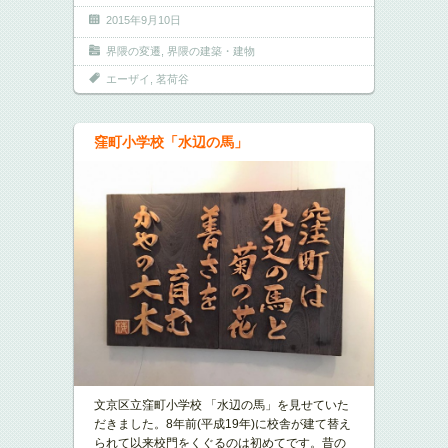
2015年9月10日
界隈の変遷
,
界隈の建築・建物
エーザイ
,
茗荷谷
窪町小学校「水辺の馬」
文京区立窪町小学校 「水辺の馬」を見せていた
だきました。8年前(平成19年)に校舎が建て替え
られて以来校門をくぐるのは初めてです。昔の