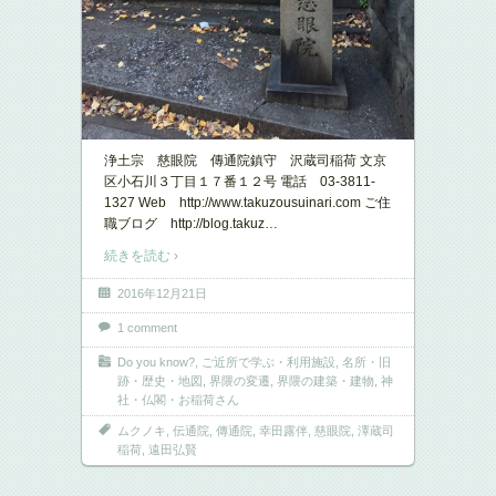
浄土宗 慈眼院 傳通院鎮守 沢蔵司稲荷 文京
区小石川３丁目１７番１２号 電話 03-3811-
1327 Web http://www.takuzousuinari.com ご住
職ブログ http://blog.takuz
…
続きを読む ›
2016年12月21日
1 comment
Do you know?
,
ご近所で学ぶ・利用施設
,
名所・旧
跡・歴史・地図
,
界隈の変遷
,
界隈の建築・建物
,
神
社・仏閣・お稲荷さん
ムクノキ
,
伝通院
,
傳通院
,
幸田露伴
,
慈眼院
,
澤蔵司
稲荷
,
遠田弘賢