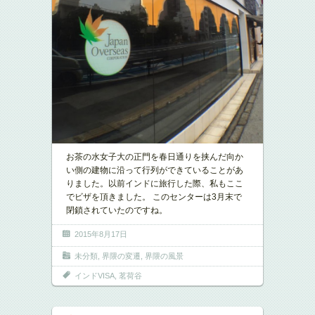
お茶の水女子大の正門を春日通りを挟んだ向か
い側の建物に沿って行列ができていることがあ
りました。以前インドに旅行した際、私もここ
でビザを頂きました。 このセンターは3月末で
閉鎖されていたのですね。
2015年8月17日
未分類
,
界隈の変遷
,
界隈の風景
インドVISA
,
茗荷谷