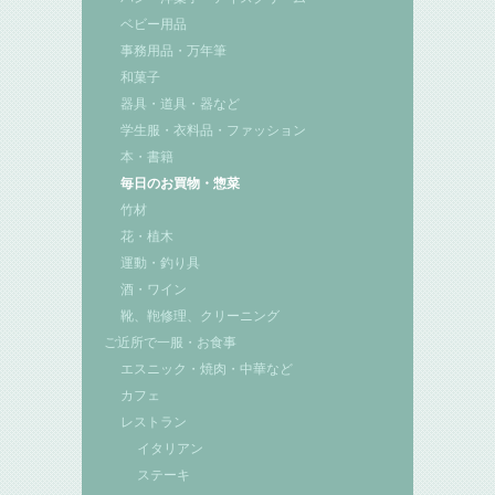
ベビー用品
事務用品・万年筆
和菓子
器具・道具・器など
学生服・衣料品・ファッション
本・書籍
毎日のお買物・惣菜
竹材
花・植木
運動・釣り具
酒・ワイン
靴、鞄修理、クリーニング
ご近所で一服・お食事
エスニック・焼肉・中華など
カフェ
レストラン
イタリアン
ステーキ