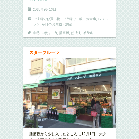
2015年9月13日
ご近所でお買い物
,
ご近所で一服・お食事
,
レスト
ラン
,
毎日のお買物・惣菜
中勢
,
中勢以
,
内
,
播磨坂
,
熟成肉
,
茗荷谷
スターフルーツ
播磨坂から少し入ったところに12月1日、大き