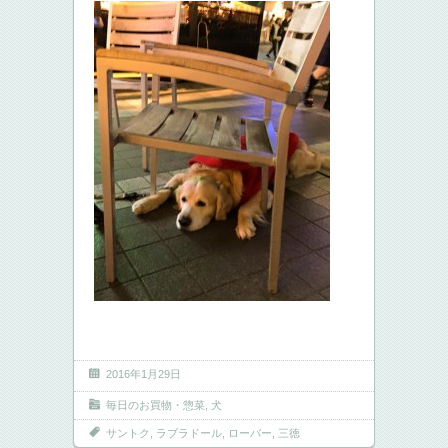
2016年1月29日
毎日のお買物・惣菜
,
犬
サントク
,
ラブラドール
,
ローバー
,
三徳