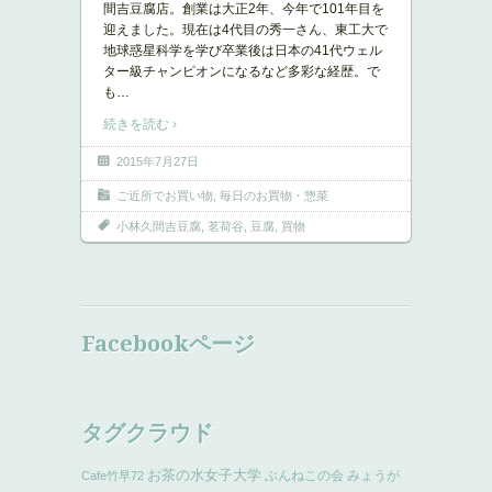
間吉豆腐店。創業は大正2年、今年で101年目を
迎えました。現在は4代目の秀一さん、東工大で
地球惑星科学を学び卒業後は日本の41代ウェル
ター級チャンピオンになるなど多彩な経歴。で
も
…
続きを読む ›
2015年7月27日
ご近所でお買い物
,
毎日のお買物・惣菜
小林久間吉豆腐
,
茗荷谷
,
豆腐
,
買物
Facebookページ
タグクラウド
お茶の水女子大学
ぶんねこの会
みょうが
Cafe竹早72