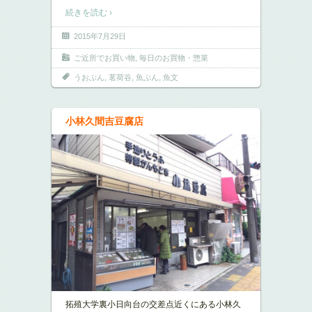
続きを読む ›
2015年7月29日
ご近所でお買い物
,
毎日のお買物・惣菜
うおぶん
,
茗荷谷
,
魚ぶん
,
魚文
小林久間吉豆腐店
拓殖大学裏小日向台の交差点近くにある小林久