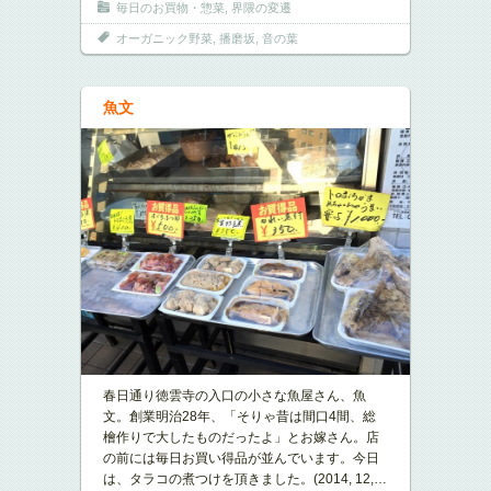
毎日のお買物・惣菜
,
界隈の変遷
オーガニック野菜
,
播磨坂
,
音の葉
魚文
春日通り徳雲寺の入口の小さな魚屋さん、魚
文。創業明治28年、「そりゃ昔は間口4間、総
檜作りで大したものだったよ」とお嫁さん。店
の前には毎日お買い得品が並んでいます。今日
は、タラコの煮つけを頂きました。(2014, 12,
…