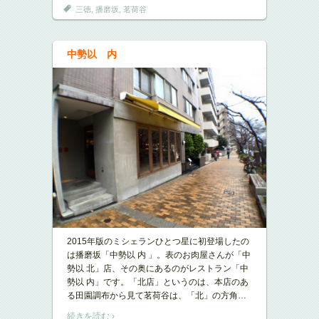
三徳
,
播磨坂
,
茗荷谷
中勢以 内
2015年版のミシェランひとつ星に初登場したの
は播磨坂「中勢以 内 」。表のお肉屋さんが「中
勢以 北」店、その奥にあるのがレストラン「中
勢以 内」です。「北店」というのは、本店のあ
る田園調布から見て茗荷谷は、「北」の方角
…
続きを読む ›