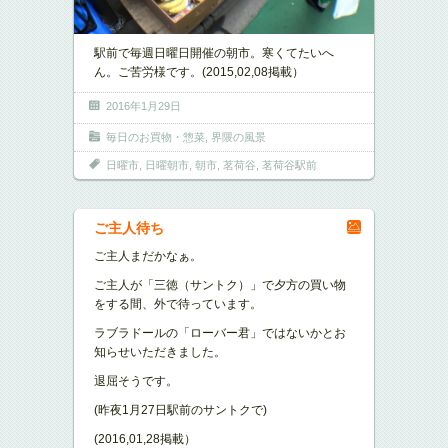
駅前で毎週日曜日開催の朝市。寒くてたいへ
ん。ご苦労様です。(2015,02,08掲載）
2016年1月29日
毎日のお買物・惣菜
,
界隈の風景
日曜市
,
日曜朝市
,
朝市
,
茗荷谷
,
茗荷谷駅前
ご主人待ち
ご主人まだかなぁ。
ご主人が「三徳（サントク）」で夕方の買い物
をする間、外で待っています。
ラブラドールの「ローバー君」ではないかとお
知らせいただきました。
退屈そうです。
(昨夜1月27日駅前のサントクで)
(2016,01,28掲載）