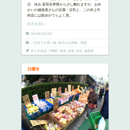
日 休み 茗荷谷界隈から少し離れますが、お向
かいの越後屋さんの豆腐・豆乳と、この井上牛
肉店には散歩がてらよく買
…
続きを読む ›
2016年2月19日
ご近所でお買い物
,
毎日のお買物・惣菜
井上牛肉店
,
戸崎町
,
枝肉
,
肉屋
,
肉店
,
越後屋
日曜市