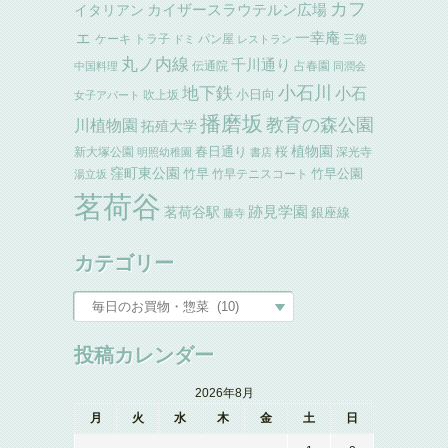
カフ
イタリアン
カイザースラウテルン広場
ェ
一幸庵
ケーキ
トラ子
パン屋
三徳
ドミ
レストラン
丸ノ内線
千川通り
伝通院
占春園
中国料理
同潤会
小石川
地下鉄
小石
小日向
吹上坂
女子アパート
播磨坂
教育の森公園
川植物園
拓殖大学
植物園
春日通り
桜
新大塚公園
深光寺
明照幼稚園
書店
窪町東公園
竹早
竹早公園
竹早テニスコート
湯立坂
茗荷谷
跡見学園
茗荷谷駅
銀座線
藤寺
カテゴリー
投稿カレンダー
2026年8月
月
火
水
木
金
土
日