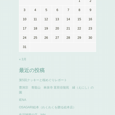
1
2
3
4
5
6
7
8
9
10
11
12
13
14
15
16
17
18
19
20
21
22
23
24
25
26
27
28
29
30
31
« 3月
最近の投稿
第5回クッキーと桜めぐりレポート
曹洞宗 青龍山 林泉寺 茗荷谷陵苑 縁（えにし）の
園
IENA
OSAGARI絵本（わくわくを贈る絵本店）
生活雑貨の店 hibi