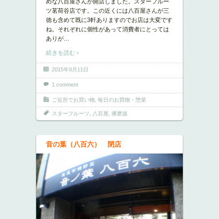
めな八百屋さんが開店しました。スターフルー
ツ茗荷谷店です。この近くには八百屋さんが三
徳も含めて既に3軒ありますのでお店は大変です
ね。それぞれに個性があって消費者にとっては
ありが
…
続きを読む ›
2015年9月11日
1 comment
ご近所でお買い物
,
毎日のお買物・惣菜
スターフルーツ
,
八百屋
,
播磨坂
音の葉（八百六） 閉店