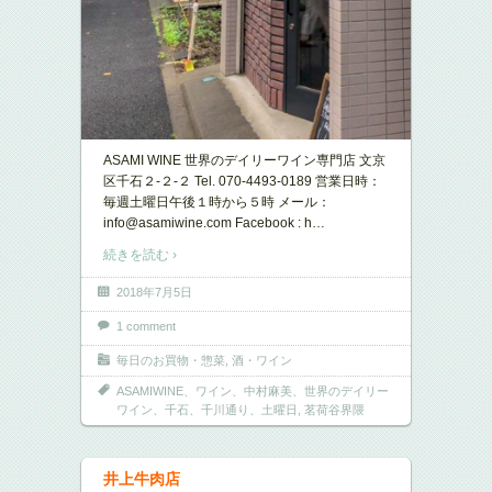
ASAMI WINE 世界のデイリーワイン専門店 文京
区千石２-２-２ Tel. 070-4493-0189 営業日時：
毎週土曜日午後１時から５時 メール：
info@asamiwine.com Facebook : h
…
続きを読む ›
2018年7月5日
1 comment
毎日のお買物・惣菜
,
酒・ワイン
ASAMIWINE、ワイン、中村麻美、世界のデイリー
ワイン、千石、千川通り、土曜日
,
茗荷谷界隈
井上牛肉店