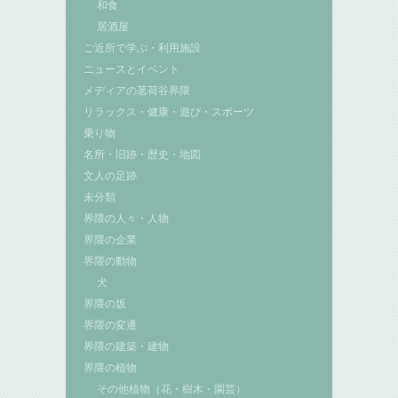
和食
居酒屋
ご近所で学ぶ・利用施設
ニュースとイベント
メディアの茗荷谷界隈
リラックス・健康・遊び・スポーツ
乗り物
名所・旧跡・歴史・地図
文人の足跡
未分類
界隈の人々・人物
界隈の企業
界隈の動物
犬
界隈の坂
界隈の変遷
界隈の建築・建物
界隈の植物
その他植物（花・樹木・園芸）