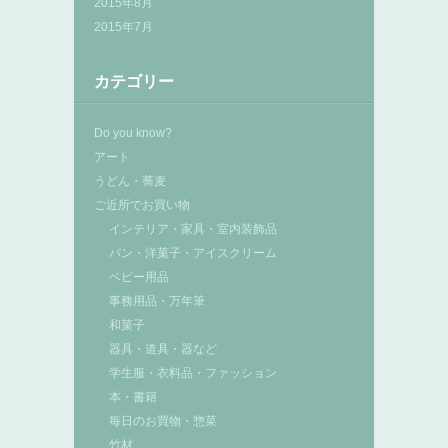
2015年8月
2015年7月
カテゴリー
Do you know?
アート
うどん・蕎麦
ご近所でお買い物
インテリア・家具・室内装飾品
パン・洋菓子・アイスクリーム
ベビー用品
事務用品・万年筆
和菓子
器具・道具・器など
学生服・衣料品・ファッション
本・書籍
毎日のお買物・惣菜
竹材