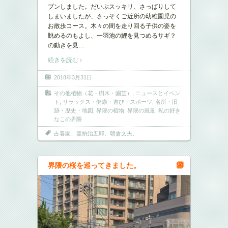
プンしました。だいぶスッキリ、さっぱりして
しまいましたが、さっそくご近所の幼稚園児の
お散歩コース。木々の間を走り回る子供の姿を
眺めるのもよし、一羽池の鯉を見つめるサギ？
の動きを見
…
続きを読む ›
2018年3月31日
その他植物（花・樹木・園芸）
,
ニュースとイベン
ト
,
リラックス・健康・遊び・スポーツ
,
名所・旧
跡・歴史・地図
,
界隈の植物
,
界隈の風景
,
私の好き
なこの界隈
占春園、嘉納治五郎、朝倉文夫、
界隈の桜を巡ってきました。