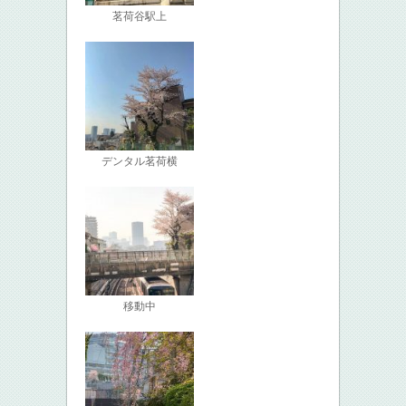
茗荷谷駅上
デンタル茗荷横
移動中