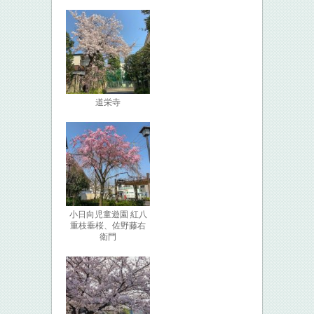
道栄寺
小日向児童遊園 紅八
重枝垂桜、佐野藤右
衛門