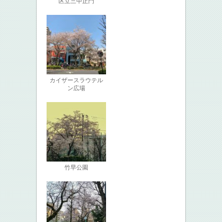
区立三中正門
カイザースラウテル
ン広場
竹早公園