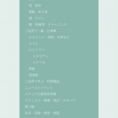
花・植木
運動・釣り具
酒・ワイン
靴、鞄修理、クリーニング
ご近所で一服・お食事
エスニック・焼肉・中華など
カフェ
レストラン
イタリアン
ステーキ
和食
居酒屋
ご近所で学ぶ・利用施設
ニュースとイベント
メディアの茗荷谷界隈
リラックス・健康・遊び・スポーツ
乗り物
名所・旧跡・歴史・地図