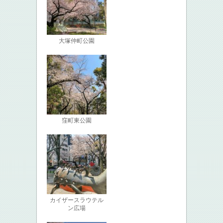
大塚仲町公園
窪町東公園
カイザースラウテル
ン広場