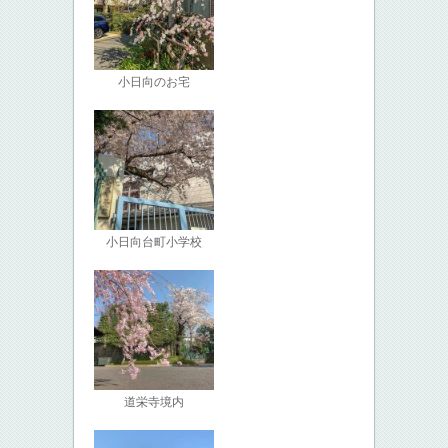
小日向のお宅
小日向台町小学校
道栄寺境内