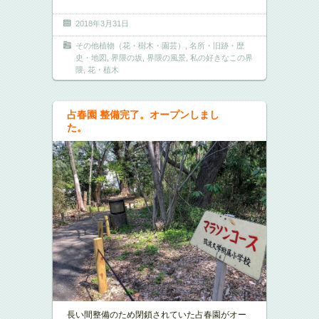
2018年3月31日
その他植物（花・樹木・園芸）
,
名所・旧跡・歴
史・地図
,
界隈の坂
,
界隈の風景
,
私の好きなこの界
隈
,
花・植木
占春園 整備完了。オープンしまし
た。
長い間整備のため閉鎖されていた占春園がオー