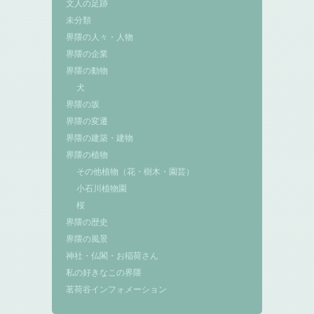
文人の足跡
未分類
界隈の人々・人物
界隈の企業
界隈の動物
犬
界隈の坂
界隈の変遷
界隈の建築・建物
界隈の植物
その他植物（花・樹木・園芸）
小石川植物園
桜
界隈の歴史
界隈の風景
神社・仏閣・お稲荷さん
私の好きなこの界隈
茗荷谷インフォメーション