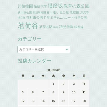
播磨坂
教育の森公園
川植物園
拓殖大学
植物園
春日通り
桜
新大塚公園
深光寺
明照幼稚園
書店
窪町東公園
竹早
竹早公園
竹早テニスコート
湯立坂
茗荷谷
跡見学園
茗荷谷駅
銀座線
藤寺
カテゴリー
投稿カレンダー
2018年3月
月
火
水
木
金
土
日
1
2
3
4
5
6
7
8
9
10
11
12
13
14
15
16
17
18