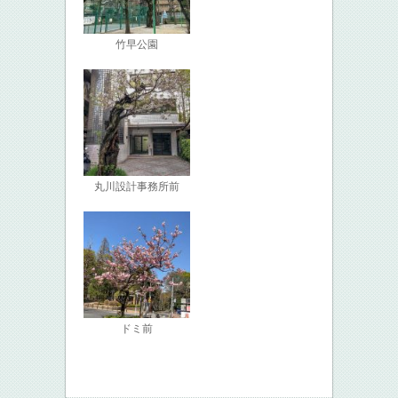
竹早公園
丸川設計事務所前
ドミ前