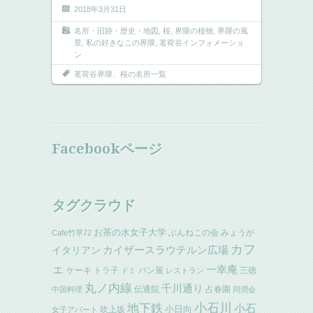
2018年3月31日
名所・旧跡・歴史・地図
,
桜
,
界隈の植物
,
界隈の風
景
,
私の好きなこの界隈
,
茗荷谷インフォメーショ
ン
茗荷谷界隈、桜の名所一覧
Facebookページ
タグクラウド
お茶の水女子大学
ぶんねこの会
みょうが
Cafe竹早72
カフ
イタリアン
カイザースラウテルン広場
ェ
一幸庵
ケーキ
トラ子
パン屋
三徳
ドミ
レストラン
丸ノ内線
千川通り
伝通院
占春園
中国料理
同潤会
小石川
地下鉄
小石
小日向
吹上坂
女子アパート