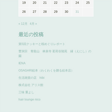
19
20
21
22
23
24
25
26
27
28
29
30
31
« 12月
4月 »
最近の投稿
第5回クッキーと桜めぐりレポート
曹洞宗 青龍山 林泉寺 茗荷谷陵苑 縁（えにし）の
園
IENA
OSAGARI絵本（わくわくを贈る絵本店）
生活雑貨の店 hibi
株式会社 アリス館
三味 重よし
hair lounge nico