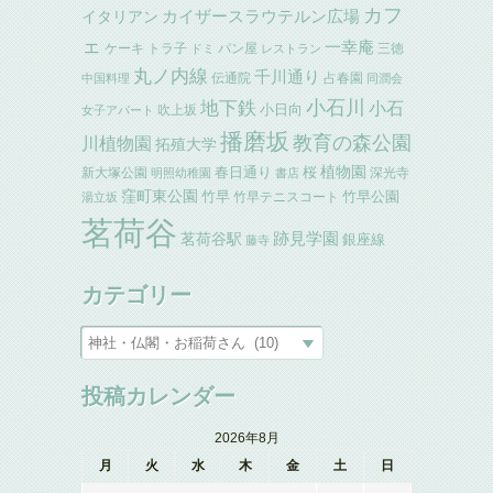
カフ
イタリアン
カイザースラウテルン広場
ェ
一幸庵
ケーキ
トラ子
パン屋
三徳
ドミ
レストラン
丸ノ内線
千川通り
伝通院
占春園
中国料理
同潤会
小石川
地下鉄
小石
小日向
吹上坂
女子アパート
播磨坂
教育の森公園
川植物園
拓殖大学
植物園
春日通り
桜
新大塚公園
深光寺
明照幼稚園
書店
窪町東公園
竹早
竹早公園
竹早テニスコート
湯立坂
茗荷谷
跡見学園
茗荷谷駅
銀座線
藤寺
カテゴリー
投稿カレンダー
2026年8月
月
火
水
木
金
土
日