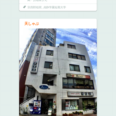
宗四郎稲荷
,
貞静学園短期大学
天しゃぶ