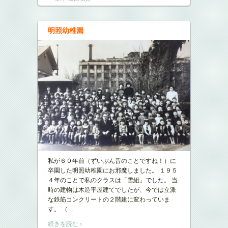
明照幼稚園
私が６０年前（ずいぶん昔のことですね！）に
卒園した明照幼稚園にお邪魔しました。 １９５
４年のことで私のクラスは「雪組」でした。 当
時の建物は木造平屋建てでしたが、今では立派
な鉄筋コンクリートの２階建に変わっていま
す。 （
…
続きを読む ›