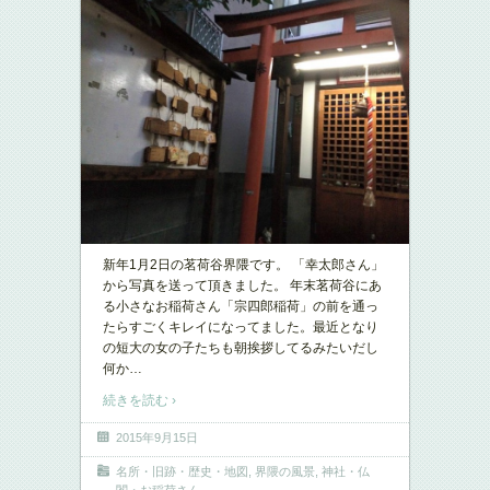
新年1月2日の茗荷谷界隈です。 「幸太郎さん」
から写真を送って頂きました。 年末茗荷谷にあ
る小さなお稲荷さん「宗四郎稲荷」の前を通っ
たらすごくキレイになってました。最近となり
の短大の女の子たちも朝挨拶してるみたいだし
何か
…
続きを読む ›
2015年9月15日
名所・旧跡・歴史・地図
,
界隈の風景
,
神社・仏
閣・お稲荷さん