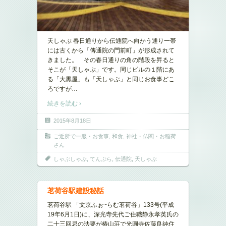
天しゃぶ 春日通りから伝通院へ向かう通り一帯
には古くから「傳通院の門前町」が形成されて
きました。 その春日通りの角の階段を昇ると
そこが「天しゃぶ」です。同じビルの１階にあ
る「大黒屋」も「天しゃぶ」と同じお食事どこ
ろですが
…
続きを読む ›
2015年8月18日
ご近所で一服・お食事
,
和食
,
神社・仏閣・お稲荷
さん
しゃぶしゃぶ
,
てんぷら
,
伝通院
,
天しゃぶ
茗荷谷駅建設秘話
茗荷谷駅 「文京ふぉ~らむ茗荷谷」133号(平成
19年6月1日)に、深光寺先代ご住職静永孝英氏の
二十三回忌の法要が椿山荘で光圓寺佐藤良純住