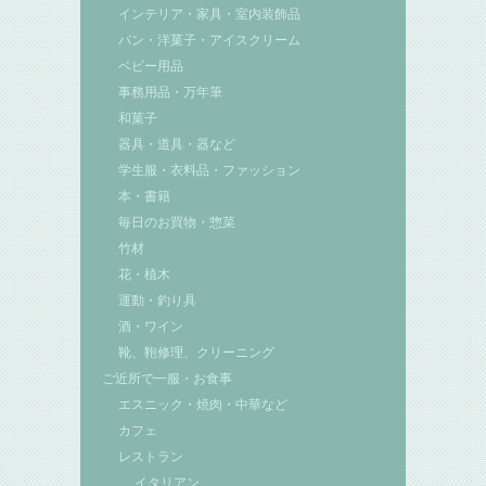
インテリア・家具・室内装飾品
パン・洋菓子・アイスクリーム
ベビー用品
事務用品・万年筆
和菓子
器具・道具・器など
学生服・衣料品・ファッション
本・書籍
毎日のお買物・惣菜
竹材
花・植木
運動・釣り具
酒・ワイン
靴、鞄修理、クリーニング
ご近所で一服・お食事
エスニック・焼肉・中華など
カフェ
レストラン
イタリアン