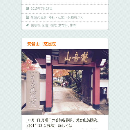
2015年7月27日
界隈の風景
,
神社・仏閣・お稲荷さん
伝明寺
,
地蔵
,
寺院
,
茗荷谷
,
藤寺
梵音山 慈照院
12月1日.月曜日の茗荷谷界隈。梵音山慈照院。
(2014, 12, 1 投稿） 詳しくは