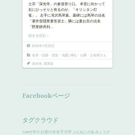
土宗「深光寺」の参道登り口。 本堂に向かって
右にひっそりと有るのが、「キリシタン灯
篭」。 左手に滝沢馬琴墓。墓碑には馬琴の法名
「著作堂隠誉蓑笠居士」隣には妻お百の法名
「黙誉静舟到
…
続きを読む ›
2015年7月23日
名所・旧跡・歴史・地図
,
神社・仏閣・お稲荷さん
深光寺
,
茗荷谷
Facebookページ
タグクラウド
お茶の水女子大学
ぶんねこの会
みょうが
Cafe竹早72