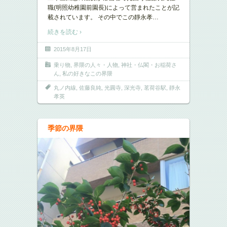
職(明照幼稚園前園長)によって営まれたことが記
載されています。 その中でこの靜永孝
…
続きを読む ›
2015年8月17日
乗り物
,
界隈の人々・人物
,
神社・仏閣・お稲荷さ
ん
,
私の好きなこの界隈
丸ノ内線
,
佐藤良純
,
光圓寺
,
深光寺
,
茗荷谷駅
,
靜永
孝英
季節の界隈