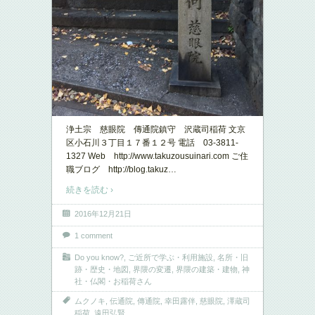
浄土宗 慈眼院 傳通院鎮守 沢蔵司稲荷 文京
区小石川３丁目１７番１２号 電話 03-3811-
1327 Web http://www.takuzousuinari.com ご住
職ブログ http://blog.takuz
…
続きを読む ›
2016年12月21日
1 comment
Do you know?
,
ご近所で学ぶ・利用施設
,
名所・旧
跡・歴史・地図
,
界隈の変遷
,
界隈の建築・建物
,
神
社・仏閣・お稲荷さん
ムクノキ
,
伝通院
,
傳通院
,
幸田露伴
,
慈眼院
,
澤蔵司
稲荷
,
遠田弘賢