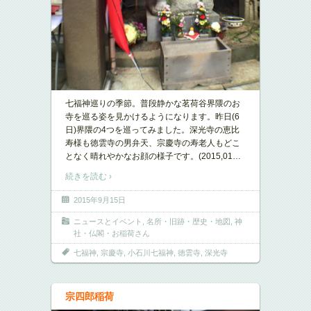
七福神巡りの季節。普段静かな茗荷谷界隈のお
寺を巡る姿を見かけるようになります。昨日(6
日)界隈の4つを巡ってみました。深光寺の恵比
寿様も徳雲寺の男弁天、宗慶寺の寿老人もどこ
となく晴れやかなお顔の様子です。(2015,01
…
続きを読む ›
2015年9月15日
ニュースとイベント
,
名所・旧跡・歴史・地図
,
神
社・仏閣・お稲荷さん
七福神
,
宗慶寺
,
小石川七福神
,
徳雲寺
,
深光寺
宗四郎稲荷