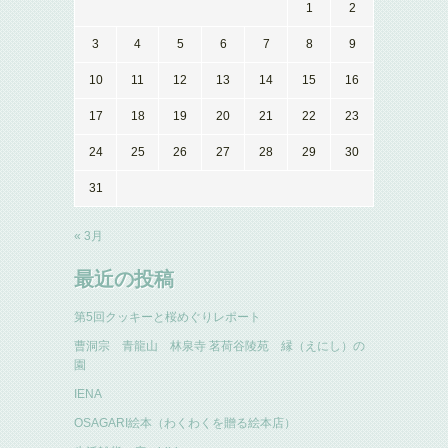
1
2
3
4
5
6
7
8
9
10
11
12
13
14
15
16
17
18
19
20
21
22
23
24
25
26
27
28
29
30
31
« 3月
最近の投稿
第5回クッキーと桜めぐりレポート
曹洞宗 青龍山 林泉寺 茗荷谷陵苑 縁（えにし）の
園
IENA
OSAGARI絵本（わくわくを贈る絵本店）