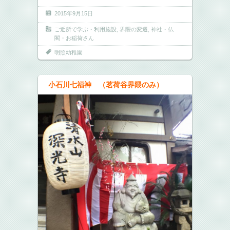
2015年9月15日
ご近所で学ぶ・利用施設
,
界隈の変遷
,
神社・仏
閣・お稲荷さん
明照幼稚園
小石川七福神 （茗荷谷界隈のみ）