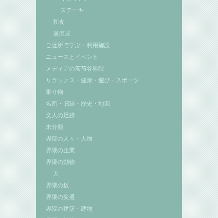
ステーキ
和食
居酒屋
ご近所で学ぶ・利用施設
ニュースとイベント
メディアの茗荷谷界隈
リラックス・健康・遊び・スポーツ
乗り物
名所・旧跡・歴史・地図
文人の足跡
未分類
界隈の人々・人物
界隈の企業
界隈の動物
犬
界隈の坂
界隈の変遷
界隈の建築・建物