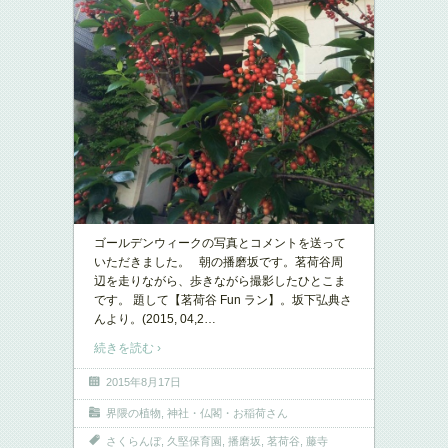
ゴールデンウィークの写真とコメントを送って
いただきました。 朝の播磨坂です。茗荷谷周
辺を走りながら、歩きながら撮影したひとこま
です。 題して【茗荷谷 Fun ラン】。坂下弘典さ
んより。(2015, 04,2
…
続きを読む ›
2015年8月17日
界隈の植物
,
神社・仏閣・お稲荷さん
さくらんぼ
,
久堅保育園
,
播磨坂
,
茗荷谷
,
藤寺