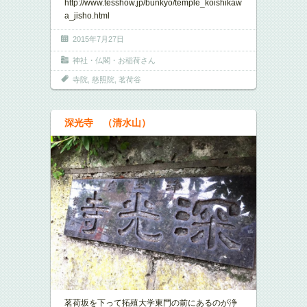
http://www.tesshow.jp/bunkyo/temple_koishikaw
a_jisho.html
2015年7月27日
神社・仏閣・お稲荷さん
寺院
,
慈照院
,
茗荷谷
深光寺 （清水山）
茗荷坂を下って拓殖大学東門の前にあるのが浄