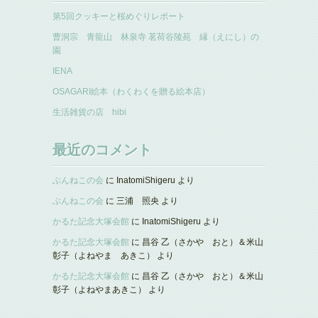
第5回クッキーと桜めぐりレポート
曹洞宗 青龍山 林泉寺 茗荷谷陵苑 縁（えにし）の
園
IENA
OSAGARI絵本（わくわくを贈る絵本店）
生活雑貨の店 hibi
最近のコメント
ぶんねこの会
に
InatomiShigeru
より
ぶんねこの会
に
三浦 照央
より
かるた記念大塚会館
に
InatomiShigeru
より
かるた記念大塚会館
に
昌谷 乙（さかや おと）＆米山
彰子（よねやま あきこ）
より
かるた記念大塚会館
に
昌谷 乙（さかや おと）＆米山
彰子（よねやまあきこ）
より