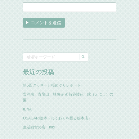
最近の投稿
第5回クッキーと桜めぐりレポート
曹洞宗 青龍山 林泉寺 茗荷谷陵苑 縁（えにし）の
園
IENA
OSAGARI絵本（わくわくを贈る絵本店）
生活雑貨の店 hibi