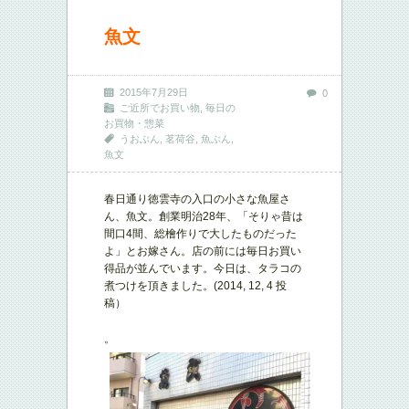
魚文
2015年7月29日
0
ご近所でお買い物
,
毎日の
お買物・惣菜
うおぶん
,
茗荷谷
,
魚ぶん
,
魚文
春日通り徳雲寺の入口の小さな魚屋さ
ん、魚文。創業明治28年、「そりゃ昔は
間口4間、総檜作りで大したものだった
よ」とお嫁さん。店の前には毎日お買い
得品が並んでいます。今日は、タラコの
煮つけを頂きました。(2014, 12, 4 投
稿）
。