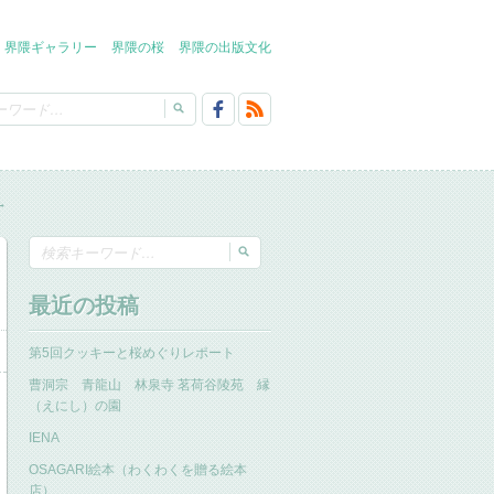
界隈ギャラリー
界隈の桜
界隈の出版文化
→
最近の投稿
第5回クッキーと桜めぐりレポート
曹洞宗 青龍山 林泉寺 茗荷谷陵苑 縁
（えにし）の園
IENA
OSAGARI絵本（わくわくを贈る絵本
店）