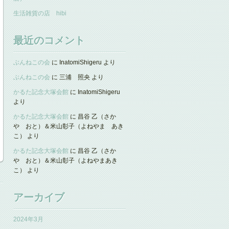
生活雑貨の店 hibi
最近のコメント
ぶんねこの会
に
InatomiShigeru
より
ぶんねこの会
に
三浦 照央
より
かるた記念大塚会館
に
InatomiShigeru
より
かるた記念大塚会館
に
昌谷 乙（さか
や おと）＆米山彰子（よねやま あき
こ）
より
かるた記念大塚会館
に
昌谷 乙（さか
や おと）＆米山彰子（よねやまあき
こ）
より
アーカイブ
2024年3月