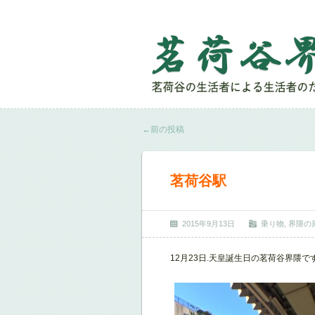
←
前の投稿
茗荷谷駅
2015年9月13日
乗り物
,
界隈の
12月23日.天皇誕生日の茗荷谷界隈です。(