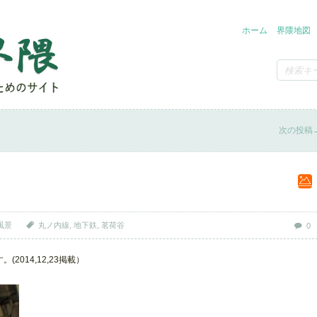
ホーム
界隈地図
次の投稿
風景
丸ノ内線
,
地下鉄
,
茗荷谷
0
2014,12,23掲載）