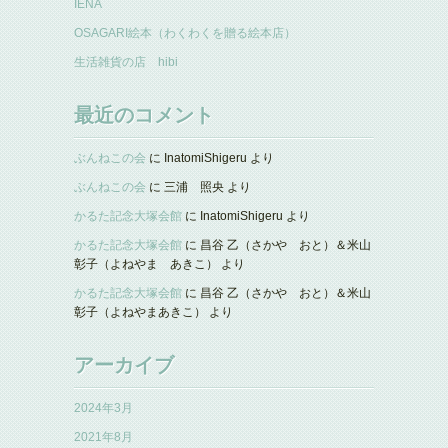
IENA
OSAGARI絵本（わくわくを贈る絵本店）
生活雑貨の店 hibi
最近のコメント
ぶんねこの会
に
InatomiShigeru
より
ぶんねこの会
に
三浦 照央
より
かるた記念大塚会館
に
InatomiShigeru
より
かるた記念大塚会館
に
昌谷 乙（さかや おと）＆米山
彰子（よねやま あきこ）
より
かるた記念大塚会館
に
昌谷 乙（さかや おと）＆米山
彰子（よねやまあきこ）
より
アーカイブ
2024年3月
2021年8月