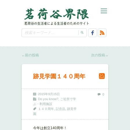
←
前の投稿
次の投稿
→
跡見学園１４０周年
2015年9月15日
0
Do you know?
,
ご近所で学
ぶ・利用施設
１４０周年
,
記念品
,
跡見学
園
今年は創立140周年！