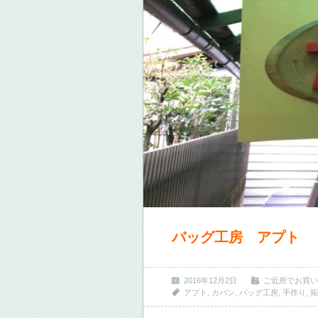
バッグ工房 アプト
2016年12月2日
ご近所でお買い
アプト
,
カバン
,
バッグ工房
,
手作り
,
拓