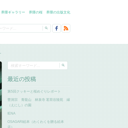
界隈ギャラリー
界隈の桜
界隈の出版文化
→
最近の投稿
第5回クッキーと桜めぐりレポート
曹洞宗 青龍山 林泉寺 茗荷谷陵苑 縁
（えにし）の園
IENA
OSAGARI絵本（わくわくを贈る絵本
店）