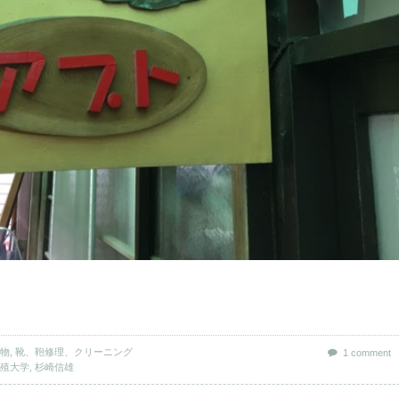
物
,
靴、鞄修理、クリーニング
1 comment
殖大学
,
杉崎信雄