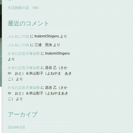
生活雑貨の店 hibi
最近のコメント
ぶんねこの会
に
InatomiShigeru
より
ぶんねこの会
に
三浦 照央
より
かるた記念大塚会館
に
InatomiShigeru
より
かるた記念大塚会館
に
昌谷 乙（さか
や おと）＆米山彰子（よねやま あき
こ）
より
かるた記念大塚会館
に
昌谷 乙（さか
や おと）＆米山彰子（よねやまあき
こ）
より
アーカイブ
2024年3月