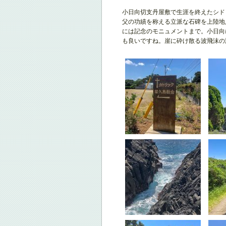
小日向切支丹屋敷で生涯を終えたシド
父の功績を称える立派な石碑を上陸地
には記念のモニュメントまで。小日向
も良いですね。崖に砕け散る波飛沫の