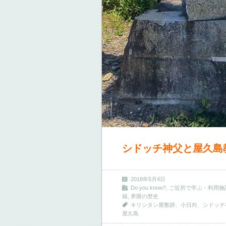
シドッチ神父と屋久島
2018年5月4日
Do you know?
,
ご近所で学ぶ・利用施
籍
,
界隈の歴史
キリシタン屋敷跡、小日向、シドッチ
屋久島