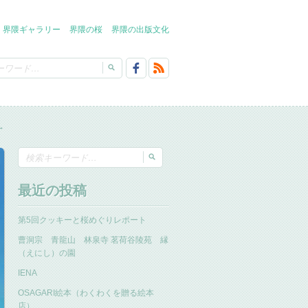
界隈ギャラリー
界隈の桜
界隈の出版文化
→
最近の投稿
第5回クッキーと桜めぐりレポート
曹洞宗 青龍山 林泉寺 茗荷谷陵苑 縁
（えにし）の園
IENA
OSAGARI絵本（わくわくを贈る絵本
店）