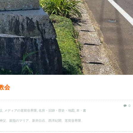
教会
0
設
,
メディアの茗荷谷界隈
,
名所・旧跡・歴史・地図
,
本・書
神父、親指のマリア、新井白石、西洋紀聞、茗荷谷界隈、