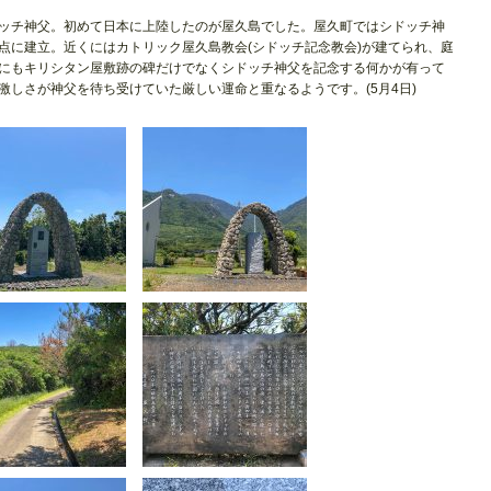
ッチ神父。初めて日本に上陸したのが屋久島でした。屋久町ではシドッチ神
点に建立。近くにはカトリック屋久島教会(シドッチ記念教会)が建てられ、庭
にもキリシタン屋敷跡の碑だけでなくシドッチ神父を記念する何かが有って
激しさが神父を待ち受けていた厳しい運命と重なるようです。(5月4日)