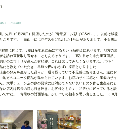
階）
yasaihakusan/
の間。先月（9月20日）開店したのが「青果店 八彩（YASAI）」。以前は絨毯
ところです。 白山下には昨年6月に開店した1号店がありまして、小石川店
割程度に抑えて、3割は産地直送品にするという品揃えにあります。地方の道
者を訪ね直接取り寄せることもあるそうです。 高知県から来た産直商品、
飼いのニワトリが産んだ有精卵。これは試してみたくなりますね。パパイ
品だと教えていただき、早速今夜のおかずに採用となりました。
店主の好みを生かした品々が一通り揃っていて不足感はありません。逆にお
い地方のユニーク商品が集められています。お店のサイズ感と生産者のサイ
ん。大手チェーン店の数の要求には対応できない良いものを作る生産者にと
ない店内は店長の目も行き届き、お客様とも近く、品選びに迷っていると説
いですね。 青果物の対面販売。少しパリの朝市を思い出しました。（10月