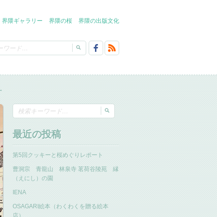
界隈ギャラリー
界隈の桜
界隈の出版文化
→
最近の投稿
第5回クッキーと桜めぐりレポート
曹洞宗 青龍山 林泉寺 茗荷谷陵苑 縁
（えにし）の園
IENA
OSAGARI絵本（わくわくを贈る絵本
店）