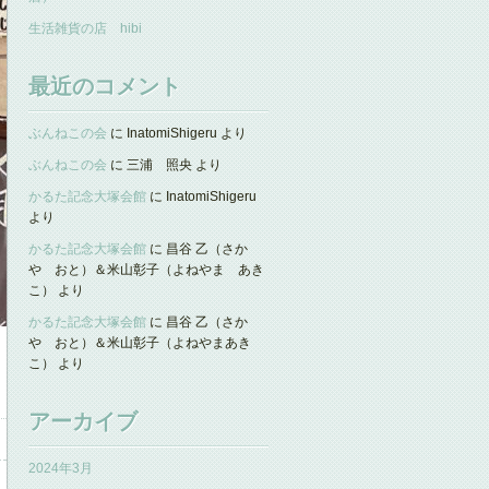
生活雑貨の店 hibi
最近のコメント
ぶんねこの会
に
InatomiShigeru
より
ぶんねこの会
に
三浦 照央
より
かるた記念大塚会館
に
InatomiShigeru
より
かるた記念大塚会館
に
昌谷 乙（さか
や おと）＆米山彰子（よねやま あき
こ）
より
かるた記念大塚会館
に
昌谷 乙（さか
や おと）＆米山彰子（よねやまあき
こ）
より
アーカイブ
2024年3月