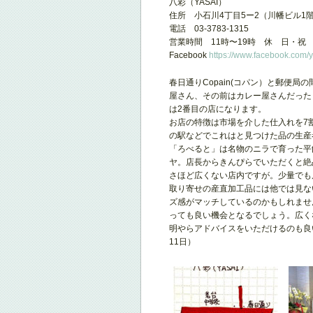
八彩（YASAI）
住所 小石川4丁目5ー2（川幡ビル1
電話 03-3783-1315
営業時間 11時〜19時 休 日・祝
Facebook
https://www.facebook.com/
春日通りCopain(コパン）と郵便局
屋さん、その前はカレー屋さんだった
は2番目の店になります。
お店の特徴は市場を介した仕入れを7
の駅などでこれはと見つけた品の生産
「ろべると」は名物のニラで育った平
ヤ。店長からきんぴらでいただくと絶
さほど広くない店内ですが。少量でも
取り寄せの産直加工品には他では見な
ズ感がマッチしているのかもしれませ
っても良い機会となるでしょう。広く
明やらアドバイスをいただけるのも良
11日）