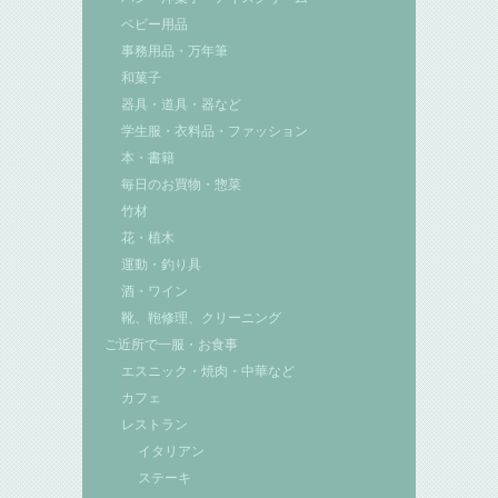
ベビー用品
事務用品・万年筆
和菓子
器具・道具・器など
学生服・衣料品・ファッション
本・書籍
毎日のお買物・惣菜
竹材
花・植木
運動・釣り具
酒・ワイン
靴、鞄修理、クリーニング
ご近所で一服・お食事
エスニック・焼肉・中華など
カフェ
レストラン
イタリアン
ステーキ