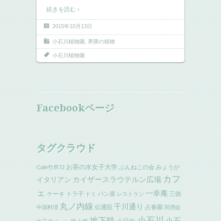
続きを読む ›
2015年10月13日
小石川植物園
,
界隈の植物
小石川植物園
Facebookページ
タグクラウド
お茶の水女子大学
ぶんねこの会
みょうが
Cafe竹早72
カフ
イタリアン
カイザースラウテルン広場
ェ
一幸庵
ケーキ
トラ子
パン屋
三徳
ドミ
レストラン
丸ノ内線
千川通り
伝通院
占春園
中国料理
同潤会
小石川
地下鉄
小石