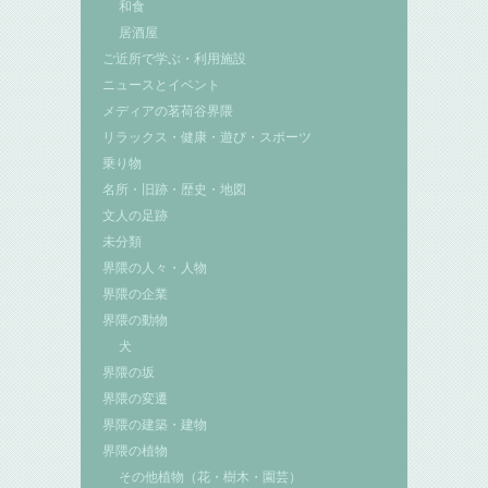
和食
居酒屋
ご近所で学ぶ・利用施設
ニュースとイベント
メディアの茗荷谷界隈
リラックス・健康・遊び・スポーツ
乗り物
名所・旧跡・歴史・地図
文人の足跡
未分類
界隈の人々・人物
界隈の企業
界隈の動物
犬
界隈の坂
界隈の変遷
界隈の建築・建物
界隈の植物
その他植物（花・樹木・園芸）