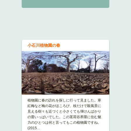
小石川植物園の春
植物園に春の訪れを探しに行って見ました。寒
紅梅など梅の花がほころび、枝だけで殺風景に
見える樹々も近づくと小さくても弾けんばかり
の蕾いっぱいでした。この茗荷谷界隈に住む魅
力のひとつは何と言ってもこの植物園ですね。
(2015
…