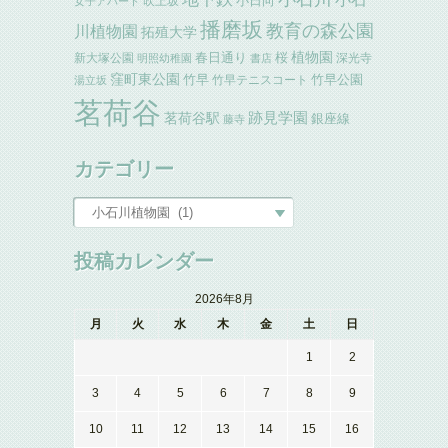
小日向
吹上坂
女子アパート
播磨坂
教育の森公園
川植物園
拓殖大学
植物園
春日通り
桜
新大塚公園
深光寺
明照幼稚園
書店
窪町東公園
竹早
竹早公園
竹早テニスコート
湯立坂
茗荷谷
跡見学園
茗荷谷駅
銀座線
藤寺
カテゴリー
投稿カレンダー
2026年8月
月
火
水
木
金
土
日
1
2
3
4
5
6
7
8
9
10
11
12
13
14
15
16