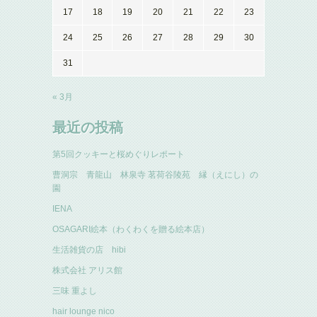
17
18
19
20
21
22
23
24
25
26
27
28
29
30
31
« 3月
最近の投稿
第5回クッキーと桜めぐりレポート
曹洞宗 青龍山 林泉寺 茗荷谷陵苑 縁（えにし）の
園
IENA
OSAGARI絵本（わくわくを贈る絵本店）
生活雑貨の店 hibi
株式会社 アリス館
三味 重よし
hair lounge nico