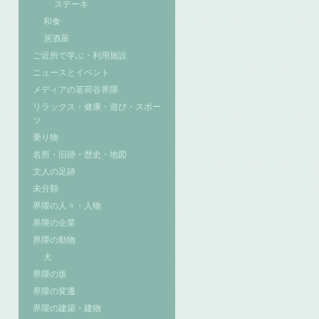
ステーキ
和食
居酒屋
ご近所で学ぶ・利用施設
ニュースとイベント
メディアの茗荷谷界隈
リラックス・健康・遊び・スポー
ツ
乗り物
名所・旧跡・歴史・地図
文人の足跡
未分類
界隈の人々・人物
界隈の企業
界隈の動物
犬
界隈の坂
界隈の変遷
界隈の建築・建物