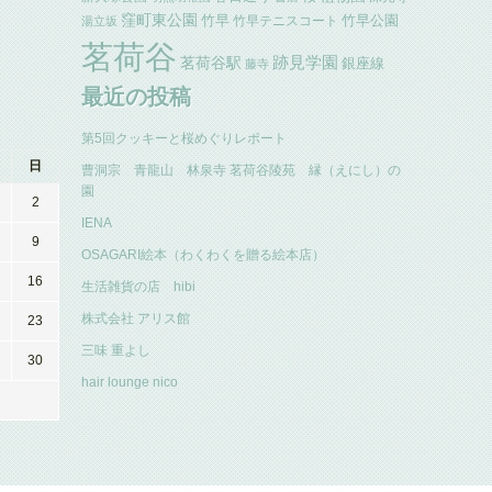
窪町東公園
竹早
竹早公園
竹早テニスコート
湯立坂
茗荷谷
跡見学園
茗荷谷駅
銀座線
藤寺
最近の投稿
第5回クッキーと桜めぐりレポート
日
曹洞宗 青龍山 林泉寺 茗荷谷陵苑 縁（えにし）の
園
2
IENA
9
OSAGARI絵本（わくわくを贈る絵本店）
16
生活雑貨の店 hibi
株式会社 アリス館
23
三味 重よし
30
hair lounge nico