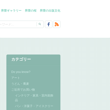
界隈ギャラリー
界隈の桜
界隈の出版文化
カテゴリー
Do you know?
アート
うどん・蕎麦
ご近所でお買い物
インテリア・家具・室内装飾
品
パン・洋菓子・アイスクリー