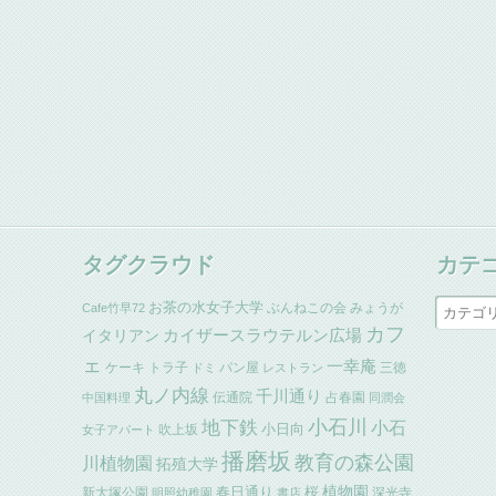
タグクラウド
カテ
お茶の水女子大学
ぶんねこの会
みょうが
Cafe竹早72
カフ
イタリアン
カイザースラウテルン広場
ェ
一幸庵
ケーキ
トラ子
パン屋
三徳
ドミ
レストラン
丸ノ内線
千川通り
伝通院
占春園
中国料理
同潤会
小石川
地下鉄
小石
小日向
吹上坂
女子アパート
播磨坂
教育の森公園
川植物園
拓殖大学
植物園
春日通り
桜
新大塚公園
深光寺
明照幼稚園
書店