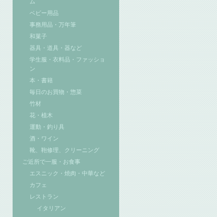
ム
ベビー用品
事務用品・万年筆
和菓子
器具・道具・器など
学生服・衣料品・ファッショ
ン
本・書籍
毎日のお買物・惣菜
竹材
花・植木
運動・釣り具
酒・ワイン
靴、鞄修理、クリーニング
ご近所で一服・お食事
エスニック・焼肉・中華など
カフェ
レストラン
イタリアン