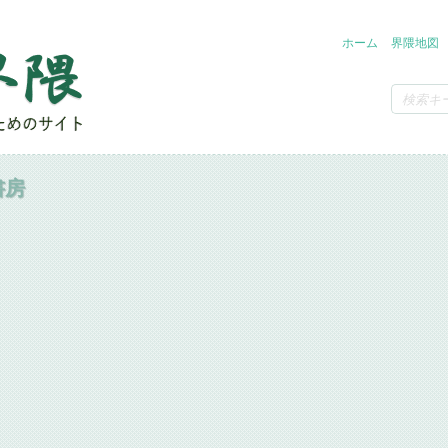
ホーム
界隈地図
書房