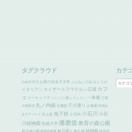
タグクラウド
カテ
お茶の水女子大学
ぶんねこの会
みょうが
Cafe竹早72
カフ
イタリアン
カイザースラウテルン広場
ェ
一幸庵
ケーキ
トラ子
パン屋
三徳
ドミ
レストラン
丸ノ内線
千川通り
伝通院
占春園
中国料理
同潤会
小石川
地下鉄
小石
小日向
吹上坂
女子アパート
播磨坂
教育の森公園
川植物園
拓殖大学
植物園
春日通り
桜
新大塚公園
深光寺
明照幼稚園
書店