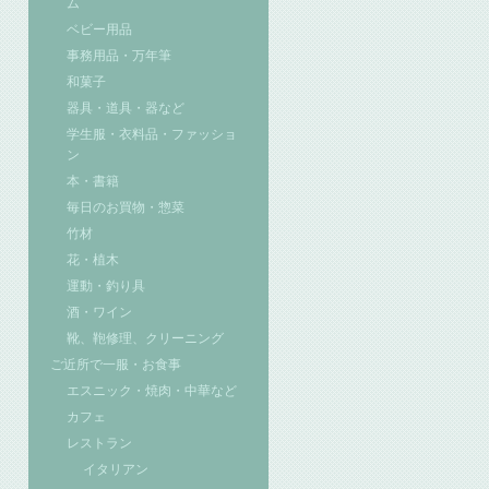
ム
ベビー用品
事務用品・万年筆
和菓子
器具・道具・器など
学生服・衣料品・ファッショ
ン
本・書籍
毎日のお買物・惣菜
竹材
花・植木
運動・釣り具
酒・ワイン
靴、鞄修理、クリーニング
ご近所で一服・お食事
エスニック・焼肉・中華など
カフェ
レストラン
イタリアン