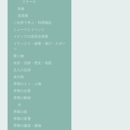
ステーキ
和食
居酒屋
ご近所で学ぶ・利用施設
ニュースとイベント
メディアの茗荷谷界隈
リラックス・健康・遊び・スポー
ツ
乗り物
名所・旧跡・歴史・地図
文人の足跡
未分類
界隈の人々・人物
界隈の企業
界隈の動物
犬
界隈の坂
界隈の変遷
界隈の建築・建物