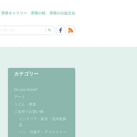
界隈ギャラリー
界隈の桜
界隈の出版文化
カテゴリー
Do you know?
アート
うどん・蕎麦
ご近所でお買い物
インテリア・家具・室内装飾
品
パン・洋菓子・アイスクリー