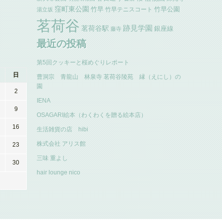
窪町東公園
竹早
竹早公園
竹早テニスコート
湯立坂
茗荷谷
跡見学園
茗荷谷駅
銀座線
藤寺
最近の投稿
第5回クッキーと桜めぐりレポート
日
曹洞宗 青龍山 林泉寺 茗荷谷陵苑 縁（えにし）の
園
2
IENA
9
OSAGARI絵本（わくわくを贈る絵本店）
16
生活雑貨の店 hibi
株式会社 アリス館
23
三味 重よし
30
hair lounge nico