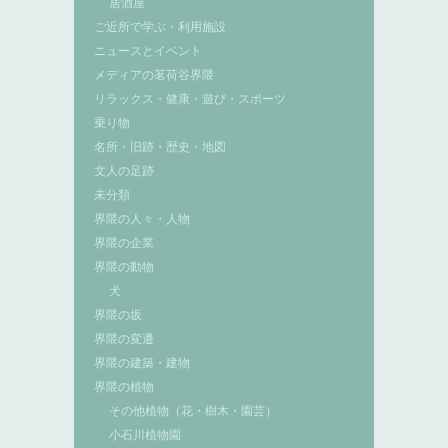
居酒屋
ご近所で学ぶ・利用施設
ニュースとイベント
メディアの茗荷谷界隈
リラックス・健康・遊び・スポーツ
乗り物
名所・旧跡・歴史・地図
文人の足跡
未分類
界隈の人々・人物
界隈の企業
界隈の動物
犬
界隈の坂
界隈の変遷
界隈の建築・建物
界隈の植物
その他植物（花・樹木・園芸）
小石川植物園