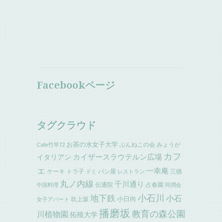
Facebookページ
タグクラウド
お茶の水女子大学
ぶんねこの会
みょうが
Cafe竹早72
カフ
イタリアン
カイザースラウテルン広場
ェ
一幸庵
ケーキ
トラ子
パン屋
三徳
ドミ
レストラン
丸ノ内線
千川通り
伝通院
占春園
中国料理
同潤会
小石川
地下鉄
小石
小日向
吹上坂
女子アパート
播磨坂
教育の森公園
川植物園
拓殖大学