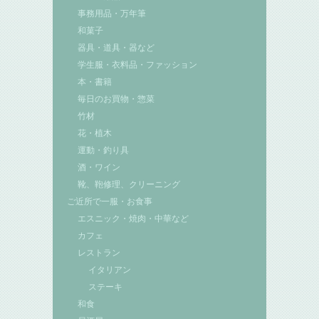
事務用品・万年筆
和菓子
器具・道具・器など
学生服・衣料品・ファッション
本・書籍
毎日のお買物・惣菜
竹材
花・植木
運動・釣り具
酒・ワイン
靴、鞄修理、クリーニング
ご近所で一服・お食事
エスニック・焼肉・中華など
カフェ
レストラン
イタリアン
ステーキ
和食