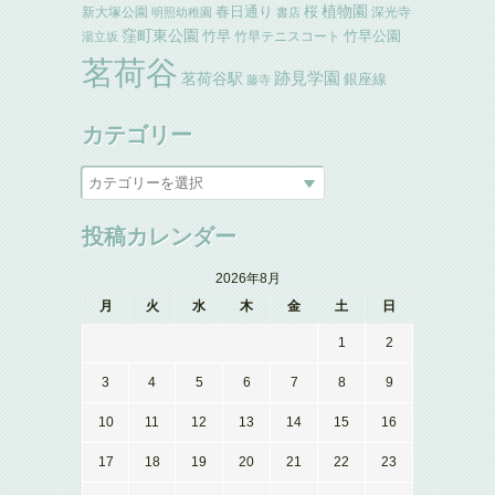
植物園
春日通り
桜
新大塚公園
深光寺
明照幼稚園
書店
窪町東公園
竹早
竹早公園
竹早テニスコート
湯立坂
茗荷谷
跡見学園
茗荷谷駅
銀座線
藤寺
カテゴリー
投稿カレンダー
2026年8月
月
火
水
木
金
土
日
1
2
3
4
5
6
7
8
9
10
11
12
13
14
15
16
17
18
19
20
21
22
23