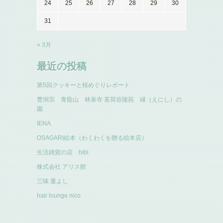
24
25
26
27
28
29
30
31
« 3月
最近の投稿
第5回クッキーと桜めぐりレポート
曹洞宗 青龍山 林泉寺 茗荷谷陵苑 縁（えにし）の
園
IENA
OSAGARI絵本（わくわくを贈る絵本店）
生活雑貨の店 hibi
株式会社 アリス館
三味 重よし
hair lounge nico