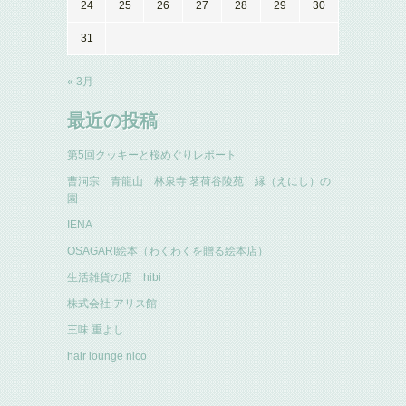
24
25
26
27
28
29
30
31
« 3月
最近の投稿
第5回クッキーと桜めぐりレポート
曹洞宗 青龍山 林泉寺 茗荷谷陵苑 縁（えにし）の
園
IENA
OSAGARI絵本（わくわくを贈る絵本店）
生活雑貨の店 hibi
株式会社 アリス館
三味 重よし
hair lounge nico