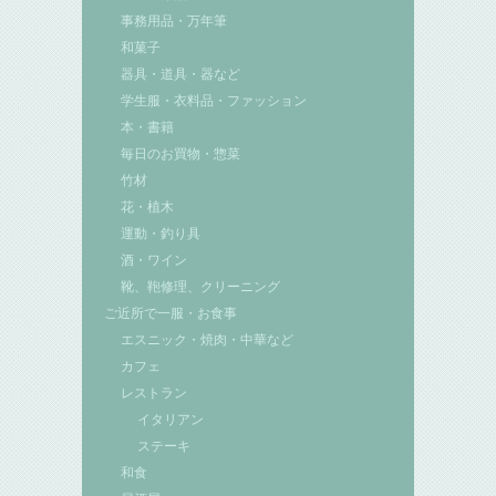
事務用品・万年筆
和菓子
器具・道具・器など
学生服・衣料品・ファッション
本・書籍
毎日のお買物・惣菜
竹材
花・植木
運動・釣り具
酒・ワイン
靴、鞄修理、クリーニング
ご近所で一服・お食事
エスニック・焼肉・中華など
カフェ
レストラン
イタリアン
ステーキ
和食