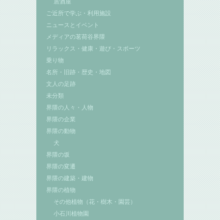
居酒屋
ご近所で学ぶ・利用施設
ニュースとイベント
メディアの茗荷谷界隈
リラックス・健康・遊び・スポーツ
乗り物
名所・旧跡・歴史・地図
文人の足跡
未分類
界隈の人々・人物
界隈の企業
界隈の動物
犬
界隈の坂
界隈の変遷
界隈の建築・建物
界隈の植物
その他植物（花・樹木・園芸）
小石川植物園