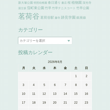
植物園
春日通り
桜
新大塚公園
深光寺
明照幼稚園
書店
窪町東公園
竹早
竹早公園
竹早テニスコート
湯立坂
茗荷谷
跡見学園
茗荷谷駅
銀座線
藤寺
カテゴリー
投稿カレンダー
2026年8月
月
火
水
木
金
土
日
1
2
3
4
5
6
7
8
9
10
11
12
13
14
15
16
17
18
19
20
21
22
23