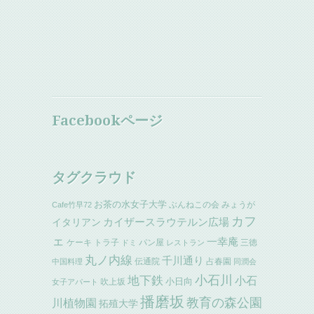
Facebookページ
タグクラウド
お茶の水女子大学
ぶんねこの会
みょうが
Cafe竹早72
カフ
イタリアン
カイザースラウテルン広場
ェ
一幸庵
ケーキ
トラ子
パン屋
三徳
ドミ
レストラン
丸ノ内線
千川通り
伝通院
占春園
中国料理
同潤会
小石川
地下鉄
小石
小日向
吹上坂
女子アパート
播磨坂
教育の森公園
川植物園
拓殖大学