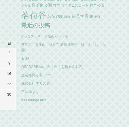
窪町東公園
竹早
竹早公園
竹早テニスコート
湯立坂
茗荷谷
跡見学園
茗荷谷駅
銀座線
藤寺
最近の投稿
第5回クッキーと桜めぐりレポート
日
曹洞宗 青龍山 林泉寺 茗荷谷陵苑 縁（えにし）の
園
2
IENA
9
OSAGARI絵本（わくわくを贈る絵本店）
16
生活雑貨の店 hibi
株式会社 アリス館
23
三味 重よし
30
hair lounge nico