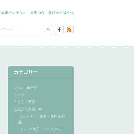
界隈ギャラリー
界隈の桜
界隈の出版文化
カテゴリー
Do you know?
アート
うどん・蕎麦
ご近所でお買い物
インテリア・家具・室内装飾
品
パン・洋菓子・アイスクリー