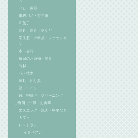
ム
ベビー用品
事務用品・万年筆
和菓子
器具・道具・器など
学生服・衣料品・ファッショ
ン
本・書籍
毎日のお買物・惣菜
竹材
花・植木
運動・釣り具
酒・ワイン
靴、鞄修理、クリーニング
ご近所で一服・お食事
エスニック・焼肉・中華など
カフェ
レストラン
イタリアン