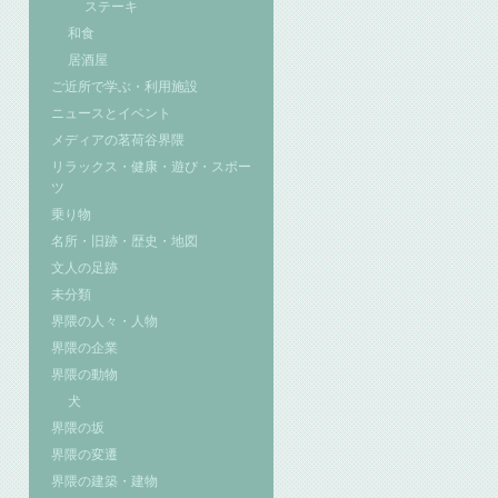
ステーキ
和食
居酒屋
ご近所で学ぶ・利用施設
ニュースとイベント
メディアの茗荷谷界隈
リラックス・健康・遊び・スポー
ツ
乗り物
名所・旧跡・歴史・地図
文人の足跡
未分類
界隈の人々・人物
界隈の企業
界隈の動物
犬
界隈の坂
界隈の変遷
界隈の建築・建物