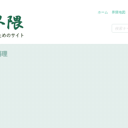
ホーム
界隈地図
料理