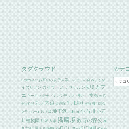
タグクラウド
カテ
お茶の水女子大学
ぶんねこの会
みょうが
Cafe竹早72
カフ
イタリアン
カイザースラウテルン広場
ェ
一幸庵
ケーキ
トラ子
パン屋
三徳
ドミ
レストラン
丸ノ内線
千川通り
伝通院
占春園
中国料理
同潤会
小石川
地下鉄
小石
小日向
吹上坂
女子アパート
播磨坂
教育の森公園
川植物園
拓殖大学
植物園
春日通り
桜
新大塚公園
深光寺
明照幼稚園
書店