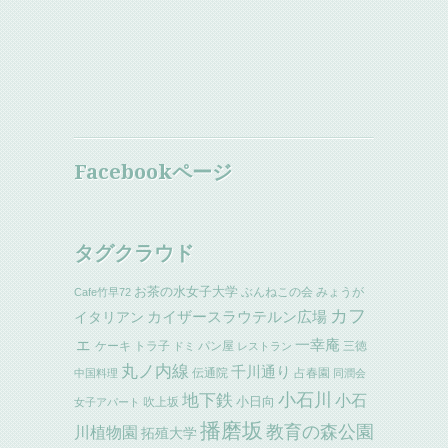
Facebookページ
タグクラウド
お茶の水女子大学
ぶんねこの会
みょうが
Cafe竹早72
カフ
イタリアン
カイザースラウテルン広場
ェ
一幸庵
ケーキ
トラ子
パン屋
三徳
ドミ
レストラン
丸ノ内線
千川通り
伝通院
占春園
中国料理
同潤会
小石川
地下鉄
小石
小日向
吹上坂
女子アパート
播磨坂
教育の森公園
川植物園
拓殖大学