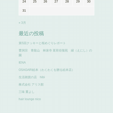
24
25
26
27
28
29
30
31
« 3月
最近の投稿
第5回クッキーと桜めぐりレポート
曹洞宗 青龍山 林泉寺 茗荷谷陵苑 縁（えにし）の
園
IENA
OSAGARI絵本（わくわくを贈る絵本店）
生活雑貨の店 hibi
株式会社 アリス館
三味 重よし
hair lounge nico