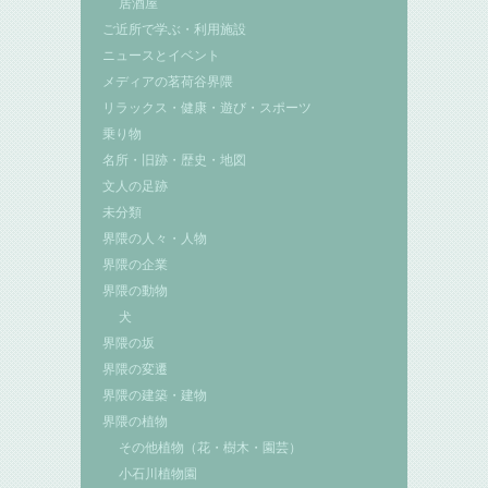
居酒屋
ご近所で学ぶ・利用施設
ニュースとイベント
メディアの茗荷谷界隈
リラックス・健康・遊び・スポーツ
乗り物
名所・旧跡・歴史・地図
文人の足跡
未分類
界隈の人々・人物
界隈の企業
界隈の動物
犬
界隈の坂
界隈の変遷
界隈の建築・建物
界隈の植物
その他植物（花・樹木・園芸）
小石川植物園