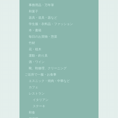
事務用品・万年筆
和菓子
器具・道具・器など
学生服・衣料品・ファッション
本・書籍
毎日のお買物・惣菜
竹材
花・植木
運動・釣り具
酒・ワイン
靴、鞄修理、クリーニング
ご近所で一服・お食事
エスニック・焼肉・中華など
カフェ
レストラン
イタリアン
ステーキ
和食