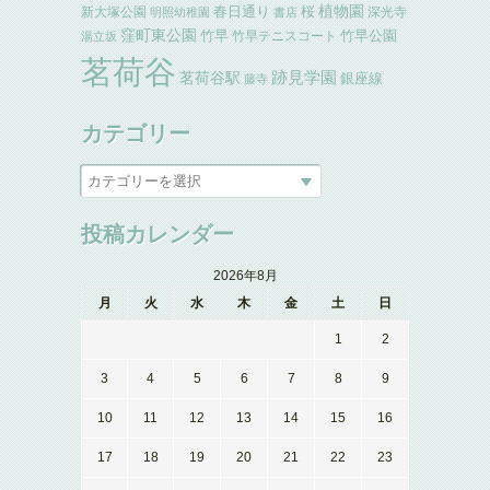
植物園
春日通り
桜
新大塚公園
深光寺
明照幼稚園
書店
窪町東公園
竹早
竹早公園
竹早テニスコート
湯立坂
茗荷谷
跡見学園
茗荷谷駅
銀座線
藤寺
カテゴリー
投稿カレンダー
2026年8月
月
火
水
木
金
土
日
1
2
3
4
5
6
7
8
9
10
11
12
13
14
15
16
17
18
19
20
21
22
23