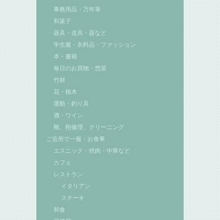
事務用品・万年筆
和菓子
器具・道具・器など
学生服・衣料品・ファッション
本・書籍
毎日のお買物・惣菜
竹材
花・植木
運動・釣り具
酒・ワイン
靴、鞄修理、クリーニング
ご近所で一服・お食事
エスニック・焼肉・中華など
カフェ
レストラン
イタリアン
ステーキ
和食