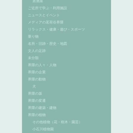
居酒屋
ご近所で学ぶ・利用施設
ニュースとイベント
メディアの茗荷谷界隈
リラックス・健康・遊び・スポーツ
乗り物
名所・旧跡・歴史・地図
文人の足跡
未分類
界隈の人々・人物
界隈の企業
界隈の動物
犬
界隈の坂
界隈の変遷
界隈の建築・建物
界隈の植物
その他植物（花・樹木・園芸）
小石川植物園