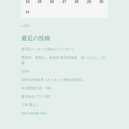
24
25
26
27
28
29
30
31
« 3月
最近の投稿
第5回クッキーと桜めぐりレポート
曹洞宗 青龍山 林泉寺 茗荷谷陵苑 縁（えにし）の
園
IENA
OSAGARI絵本（わくわくを贈る絵本店）
生活雑貨の店 hibi
株式会社 アリス館
三味 重よし
hair lounge nico