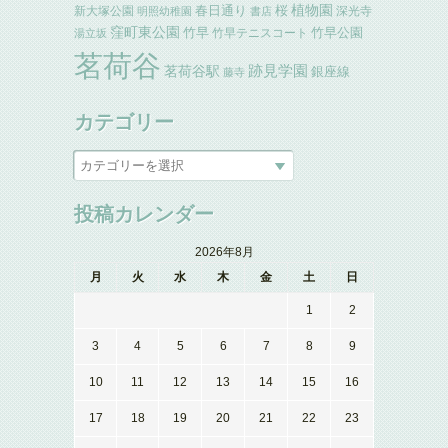
植物園
春日通り
桜
新大塚公園
深光寺
明照幼稚園
書店
窪町東公園
竹早
竹早公園
竹早テニスコート
湯立坂
茗荷谷
跡見学園
茗荷谷駅
銀座線
藤寺
カテゴリー
投稿カレンダー
2026年8月
月
火
水
木
金
土
日
1
2
3
4
5
6
7
8
9
10
11
12
13
14
15
16
17
18
19
20
21
22
23