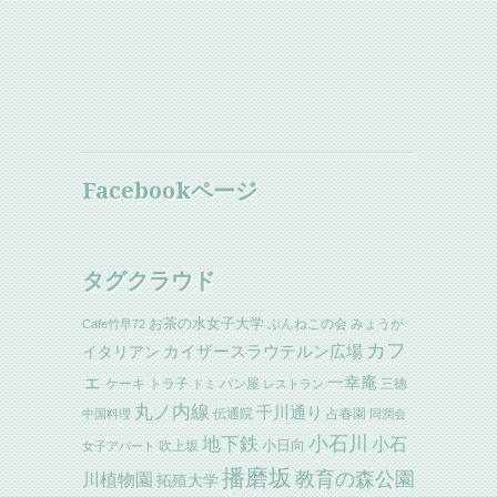
Facebookページ
タグクラウド
お茶の水女子大学
ぶんねこの会
みょうが
Cafe竹早72
カフ
イタリアン
カイザースラウテルン広場
ェ
一幸庵
ケーキ
トラ子
パン屋
三徳
ドミ
レストラン
丸ノ内線
千川通り
伝通院
占春園
中国料理
同潤会
小石川
地下鉄
小石
小日向
吹上坂
女子アパート
播磨坂
教育の森公園
川植物園
拓殖大学