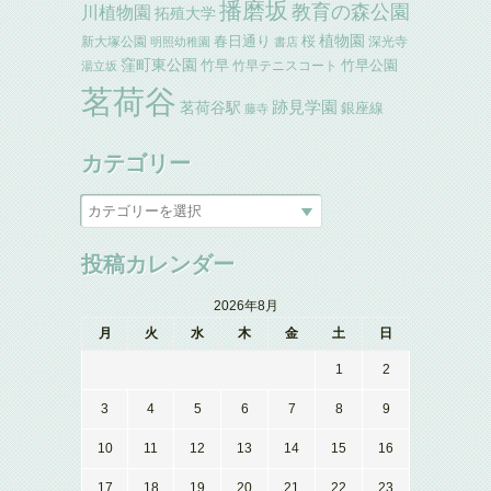
播磨坂
教育の森公園
川植物園
拓殖大学
植物園
春日通り
桜
新大塚公園
深光寺
明照幼稚園
書店
窪町東公園
竹早
竹早公園
竹早テニスコート
湯立坂
茗荷谷
跡見学園
茗荷谷駅
銀座線
藤寺
カテゴリー
投稿カレンダー
2026年8月
月
火
水
木
金
土
日
1
2
3
4
5
6
7
8
9
10
11
12
13
14
15
16
17
18
19
20
21
22
23