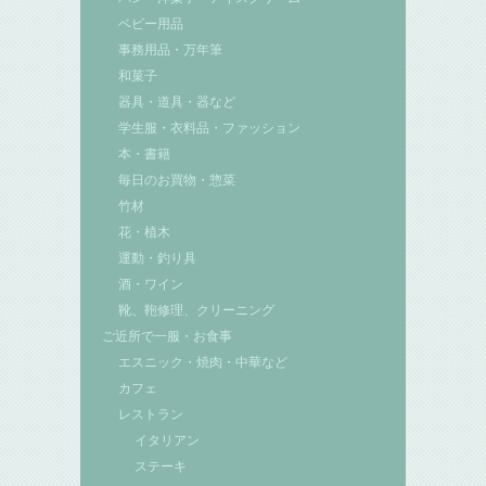
ベビー用品
事務用品・万年筆
和菓子
器具・道具・器など
学生服・衣料品・ファッション
本・書籍
毎日のお買物・惣菜
竹材
花・植木
運動・釣り具
酒・ワイン
靴、鞄修理、クリーニング
ご近所で一服・お食事
エスニック・焼肉・中華など
カフェ
レストラン
イタリアン
ステーキ