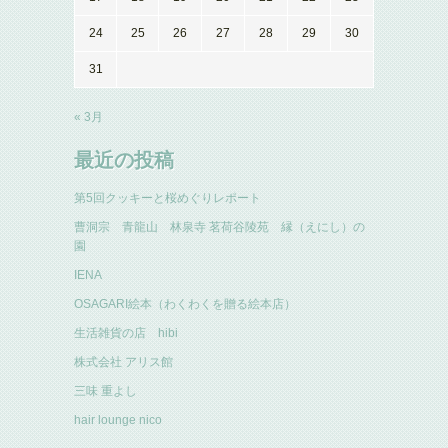
24
25
26
27
28
29
30
31
« 3月
最近の投稿
第5回クッキーと桜めぐりレポート
曹洞宗 青龍山 林泉寺 茗荷谷陵苑 縁（えにし）の
園
IENA
OSAGARI絵本（わくわくを贈る絵本店）
生活雑貨の店 hibi
株式会社 アリス館
三味 重よし
hair lounge nico