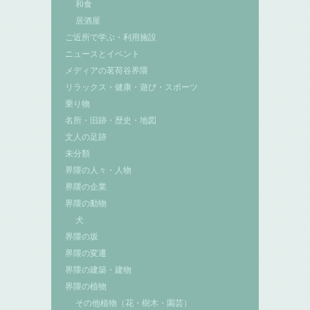
和食
居酒屋
ご近所で学ぶ・利用施設
ニュースとイベント
メディアの茗荷谷界隈
リラックス・健康・遊び・スポーツ
乗り物
名所・旧跡・歴史・地図
文人の足跡
未分類
界隈の人々・人物
界隈の企業
界隈の動物
犬
界隈の坂
界隈の変遷
界隈の建築・建物
界隈の植物
その他植物（花・樹木・園芸）