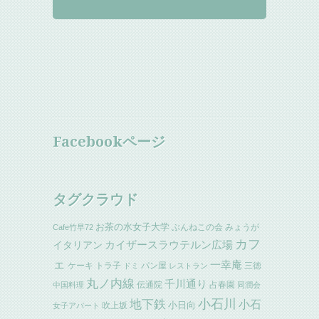
Facebookページ
タグクラウド
お茶の水女子大学
ぶんねこの会
みょうが
Cafe竹早72
カフ
イタリアン
カイザースラウテルン広場
ェ
一幸庵
ケーキ
トラ子
パン屋
三徳
ドミ
レストラン
丸ノ内線
千川通り
伝通院
占春園
中国料理
同潤会
小石川
地下鉄
小石
小日向
吹上坂
女子アパート