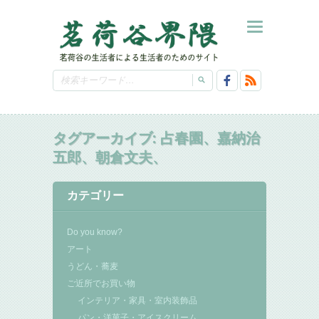
タグアーカイブ:
占春園、嘉納治
五郎、朝倉文夫、
カテゴリー
Do you know?
アート
うどん・蕎麦
ご近所でお買い物
インテリア・家具・室内装飾品
パン・洋菓子・アイスクリーム