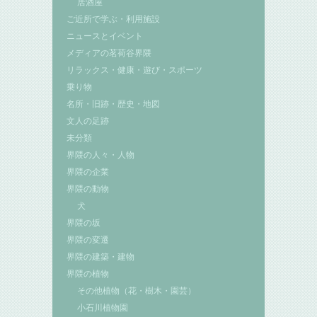
居酒屋
ご近所で学ぶ・利用施設
ニュースとイベント
メディアの茗荷谷界隈
リラックス・健康・遊び・スポーツ
乗り物
名所・旧跡・歴史・地図
文人の足跡
未分類
界隈の人々・人物
界隈の企業
界隈の動物
犬
界隈の坂
界隈の変遷
界隈の建築・建物
界隈の植物
その他植物（花・樹木・園芸）
小石川植物園