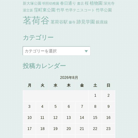
植物園
春日通り
桜
新大塚公園
深光寺
明照幼稚園
書店
窪町東公園
竹早
竹早公園
竹早テニスコート
湯立坂
茗荷谷
跡見学園
茗荷谷駅
銀座線
藤寺
カテゴリー
投稿カレンダー
2026年8月
月
火
水
木
金
土
日
1
2
3
4
5
6
7
8
9
10
11
12
13
14
15
16
17
18
19
20
21
22
23