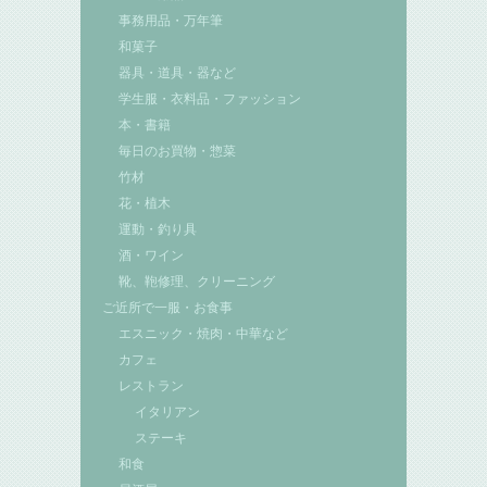
事務用品・万年筆
和菓子
器具・道具・器など
学生服・衣料品・ファッション
本・書籍
毎日のお買物・惣菜
竹材
花・植木
運動・釣り具
酒・ワイン
靴、鞄修理、クリーニング
ご近所で一服・お食事
エスニック・焼肉・中華など
カフェ
レストラン
イタリアン
ステーキ
和食