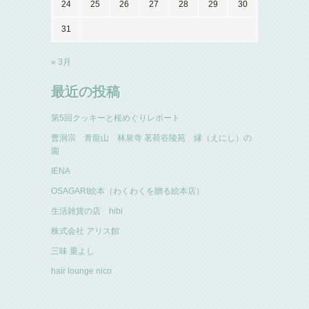
24
25
26
27
28
29
30
31
« 3月
最近の投稿
第5回クッキーと桜めぐりレポート
曹洞宗 青龍山 林泉寺 茗荷谷陵苑 縁（えにし）の
園
IENA
OSAGARI絵本（わくわくを贈る絵本店）
生活雑貨の店 hibi
株式会社 アリス館
三味 重よし
hair lounge nico