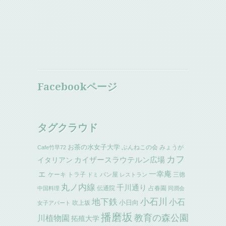
Facebookページ
タグクラウド
お茶の水女子大学
ぶんねこの会
みょうが
Cafe竹早72
カフ
イタリアン
カイザースラウテルン広場
ェ
一幸庵
ケーキ
トラ子
パン屋
三徳
ドミ
レストラン
丸ノ内線
千川通り
伝通院
占春園
中国料理
同潤会
小石川
地下鉄
小石
小日向
吹上坂
女子アパート
播磨坂
教育の森公園
川植物園
拓殖大学