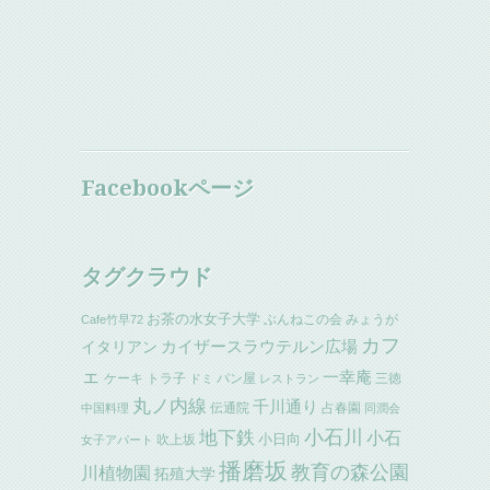
Facebookページ
タグクラウド
お茶の水女子大学
ぶんねこの会
みょうが
Cafe竹早72
カフ
イタリアン
カイザースラウテルン広場
ェ
一幸庵
ケーキ
トラ子
パン屋
三徳
ドミ
レストラン
丸ノ内線
千川通り
伝通院
占春園
中国料理
同潤会
小石川
地下鉄
小石
小日向
吹上坂
女子アパート
播磨坂
教育の森公園
川植物園
拓殖大学