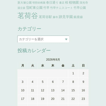
植物園
春日通り
桜
新大塚公園
深光寺
明照幼稚園
書店
窪町東公園
竹早
竹早公園
竹早テニスコート
湯立坂
茗荷谷
跡見学園
茗荷谷駅
銀座線
藤寺
カテゴリー
投稿カレンダー
2026年8月
月
火
水
木
金
土
日
1
2
3
4
5
6
7
8
9
10
11
12
13
14
15
16
17
18
19
20
21
22
23