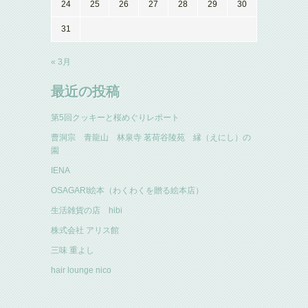
24
25
26
27
28
29
30
31
« 3月
最近の投稿
第5回クッキーと桜めぐりレポート
曹洞宗 青龍山 林泉寺 茗荷谷陵苑 縁（えにし）の
園
IENA
OSAGARI絵本（わくわくを贈る絵本店）
生活雑貨の店 hibi
株式会社 アリス館
三味 重よし
hair lounge nico