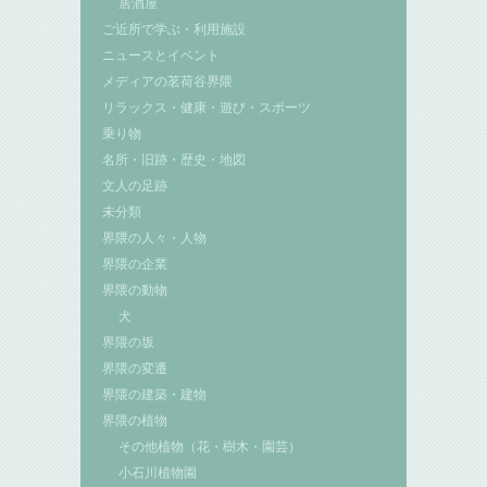
居酒屋
ご近所で学ぶ・利用施設
ニュースとイベント
メディアの茗荷谷界隈
リラックス・健康・遊び・スポーツ
乗り物
名所・旧跡・歴史・地図
文人の足跡
未分類
界隈の人々・人物
界隈の企業
界隈の動物
犬
界隈の坂
界隈の変遷
界隈の建築・建物
界隈の植物
その他植物（花・樹木・園芸）
小石川植物園