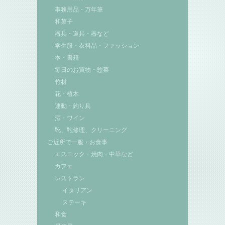
事務用品・万年筆
和菓子
器具・道具・器など
学生服・衣料品・ファッション
本・書籍
毎日のお買物・惣菜
竹材
花・植木
運動・釣り具
酒・ワイン
靴、鞄修理、クリーニング
ご近所で一服・お食事
エスニック・焼肉・中華など
カフェ
レストラン
イタリアン
ステーキ
和食