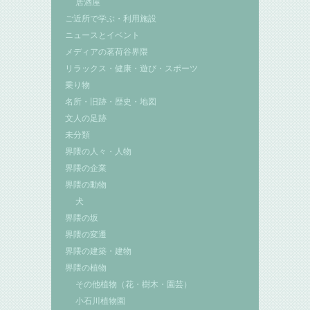
居酒屋
ご近所で学ぶ・利用施設
ニュースとイベント
メディアの茗荷谷界隈
リラックス・健康・遊び・スポーツ
乗り物
名所・旧跡・歴史・地図
文人の足跡
未分類
界隈の人々・人物
界隈の企業
界隈の動物
犬
界隈の坂
界隈の変遷
界隈の建築・建物
界隈の植物
その他植物（花・樹木・園芸）
小石川植物園