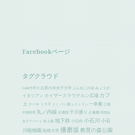
Facebookページ
タグクラウド
お茶の水女子大学
ぶんねこの会
みょうが
Cafe竹早72
カフ
イタリアン
カイザースラウテルン広場
ェ
一幸庵
ケーキ
トラ子
パン屋
三徳
ドミ
レストラン
丸ノ内線
千川通り
伝通院
占春園
中国料理
同潤会
小石川
地下鉄
小石
小日向
吹上坂
女子アパート
播磨坂
教育の森公園
川植物園
拓殖大学