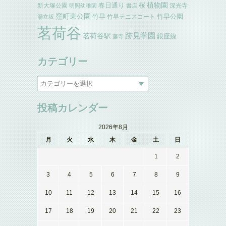
植物園
春日通り
桜
新大塚公園
深光寺
明照幼稚園
書店
窪町東公園
竹早
竹早公園
竹早テニスコート
湯立坂
茗荷谷
跡見学園
茗荷谷駅
銀座線
藤寺
カテゴリー
投稿カレンダー
2026年8月
月
火
水
木
金
土
日
1
2
3
4
5
6
7
8
9
10
11
12
13
14
15
16
17
18
19
20
21
22
23