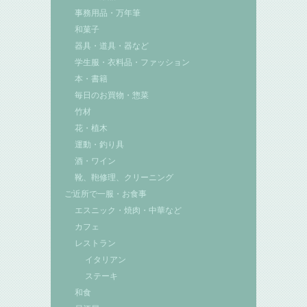
事務用品・万年筆
和菓子
器具・道具・器など
学生服・衣料品・ファッション
本・書籍
毎日のお買物・惣菜
竹材
花・植木
運動・釣り具
酒・ワイン
靴、鞄修理、クリーニング
ご近所で一服・お食事
エスニック・焼肉・中華など
カフェ
レストラン
イタリアン
ステーキ
和食