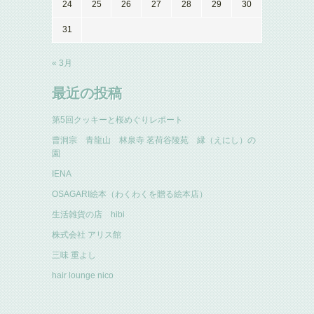
24
25
26
27
28
29
30
31
« 3月
最近の投稿
第5回クッキーと桜めぐりレポート
曹洞宗 青龍山 林泉寺 茗荷谷陵苑 縁（えにし）の
園
IENA
OSAGARI絵本（わくわくを贈る絵本店）
生活雑貨の店 hibi
株式会社 アリス館
三味 重よし
hair lounge nico