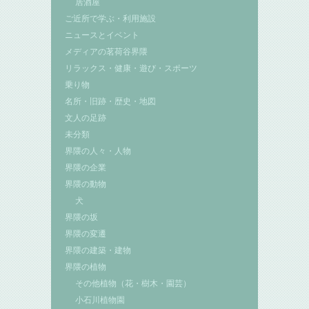
居酒屋
ご近所で学ぶ・利用施設
ニュースとイベント
メディアの茗荷谷界隈
リラックス・健康・遊び・スポーツ
乗り物
名所・旧跡・歴史・地図
文人の足跡
未分類
界隈の人々・人物
界隈の企業
界隈の動物
犬
界隈の坂
界隈の変遷
界隈の建築・建物
界隈の植物
その他植物（花・樹木・園芸）
小石川植物園