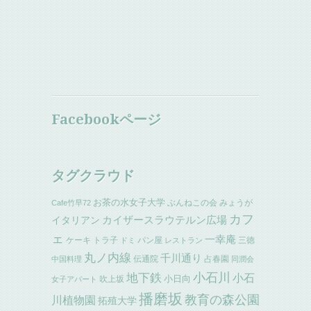
Facebookページ
タグクラウド
お茶の水女子大学
ぶんねこの会
みょうが
Cafe竹早72
カフ
イタリアン
カイザースラウテルン広場
ェ
一幸庵
ケーキ
トラ子
パン屋
三徳
ドミ
レストラン
丸ノ内線
千川通り
伝通院
占春園
中国料理
同潤会
小石川
地下鉄
小石
小日向
吹上坂
女子アパート
播磨坂
教育の森公園
川植物園
拓殖大学