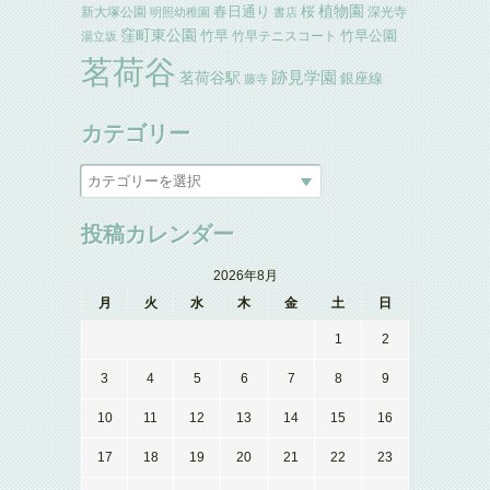
植物園
春日通り
桜
新大塚公園
深光寺
明照幼稚園
書店
窪町東公園
竹早
竹早公園
竹早テニスコート
湯立坂
茗荷谷
跡見学園
茗荷谷駅
銀座線
藤寺
カテゴリー
投稿カレンダー
2026年8月
月
火
水
木
金
土
日
1
2
3
4
5
6
7
8
9
10
11
12
13
14
15
16
17
18
19
20
21
22
23