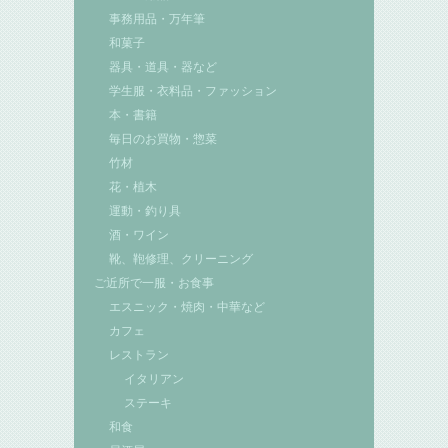
事務用品・万年筆
和菓子
器具・道具・器など
学生服・衣料品・ファッション
本・書籍
毎日のお買物・惣菜
竹材
花・植木
運動・釣り具
酒・ワイン
靴、鞄修理、クリーニング
ご近所で一服・お食事
エスニック・焼肉・中華など
カフェ
レストラン
イタリアン
ステーキ
和食