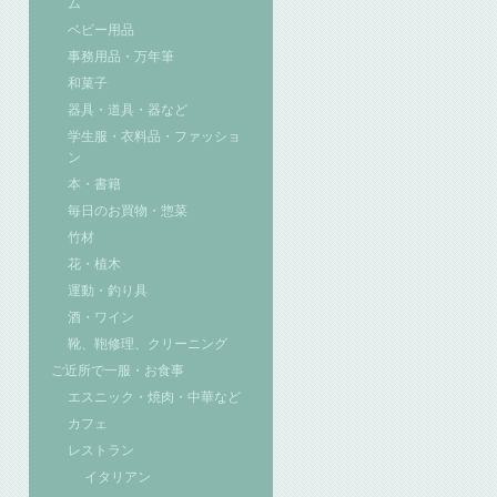
ム
ベビー用品
事務用品・万年筆
和菓子
器具・道具・器など
学生服・衣料品・ファッショ
ン
本・書籍
毎日のお買物・惣菜
竹材
花・植木
運動・釣り具
酒・ワイン
靴、鞄修理、クリーニング
ご近所で一服・お食事
エスニック・焼肉・中華など
カフェ
レストラン
イタリアン