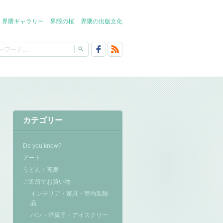
界隈ギャラリー
界隈の桜
界隈の出版文化
カテゴリー
Do you know?
アート
うどん・蕎麦
ご近所でお買い物
インテリア・家具・室内装飾
品
パン・洋菓子・アイスクリー