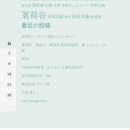
窪町東公園
竹早
竹早公園
竹早テニスコート
湯立坂
茗荷谷
跡見学園
茗荷谷駅
銀座線
藤寺
最近の投稿
第5回クッキーと桜めぐりレポート
日
曹洞宗 青龍山 林泉寺 茗荷谷陵苑 縁（えにし）の
園
2
IENA
9
OSAGARI絵本（わくわくを贈る絵本店）
16
生活雑貨の店 hibi
株式会社 アリス館
23
三味 重よし
30
hair lounge nico