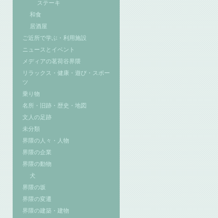
ステーキ
和食
居酒屋
ご近所で学ぶ・利用施設
ニュースとイベント
メディアの茗荷谷界隈
リラックス・健康・遊び・スポー
ツ
乗り物
名所・旧跡・歴史・地図
文人の足跡
未分類
界隈の人々・人物
界隈の企業
界隈の動物
犬
界隈の坂
界隈の変遷
界隈の建築・建物