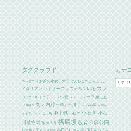
タグクラウド
カテ
お茶の水女子大学
ぶんねこの会
みょうが
Cafe竹早72
カフ
イタリアン
カイザースラウテルン広場
ェ
一幸庵
ケーキ
トラ子
パン屋
三徳
ドミ
レストラン
丸ノ内線
千川通り
伝通院
占春園
中国料理
同潤会
小石川
地下鉄
小石
小日向
吹上坂
女子アパート
播磨坂
教育の森公園
川植物園
拓殖大学
植物園
春日通り
桜
新大塚公園
深光寺
明照幼稚園
書店