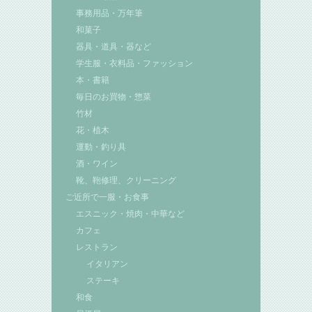
事務用品・万年筆
和菓子
器具・道具・器など
学生服・衣料品・ファッション
本・書籍
毎日のお買物・惣菜
竹材
花・植木
運動・釣り具
酒・ワイン
靴、鞄修理、クリーニング
ご近所で一服・お食事
エスニック・焼肉・中華など
カフェ
レストラン
イタリアン
ステーキ
和食