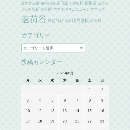
植物園
春日通り
桜
新大塚公園
深光寺
明照幼稚園
書店
窪町東公園
竹早
竹早公園
竹早テニスコート
湯立坂
茗荷谷
跡見学園
茗荷谷駅
銀座線
藤寺
カテゴリー
投稿カレンダー
2026年8月
月
火
水
木
金
土
日
1
2
3
4
5
6
7
8
9
10
11
12
13
14
15
16
17
18
19
20
21
22
23