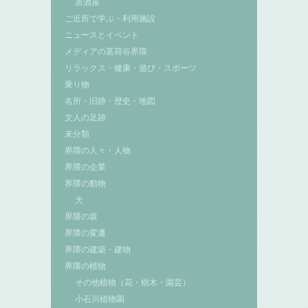
居酒屋
ご近所で学ぶ・利用施設
ニュースとイベント
メディアの茗荷谷界隈
リラックス・健康・遊び・スポーツ
乗り物
名所・旧跡・歴史・地図
文人の足跡
未分類
界隈の人々・人物
界隈の企業
界隈の動物
犬
界隈の坂
界隈の変遷
界隈の建築・建物
界隈の植物
その他植物（花・樹木・園芸）
小石川植物園