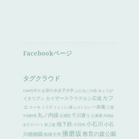
Facebookページ
タグクラウド
お茶の水女子大学
ぶんねこの会
みょうが
Cafe竹早72
カフ
イタリアン
カイザースラウテルン広場
ェ
一幸庵
ケーキ
トラ子
パン屋
三徳
ドミ
レストラン
丸ノ内線
千川通り
伝通院
占春園
中国料理
同潤会
小石川
地下鉄
小石
小日向
吹上坂
女子アパート
播磨坂
教育の森公園
川植物園
拓殖大学