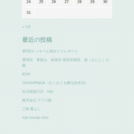
24
25
26
27
28
29
30
31
« 3月
最近の投稿
第5回クッキーと桜めぐりレポート
曹洞宗 青龍山 林泉寺 茗荷谷陵苑 縁（えにし）の
園
IENA
OSAGARI絵本（わくわくを贈る絵本店）
生活雑貨の店 hibi
株式会社 アリス館
三味 重よし
hair lounge nico