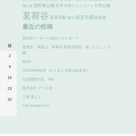
窪町東公園
竹早
竹早公園
竹早テニスコート
湯立坂
茗荷谷
跡見学園
茗荷谷駅
銀座線
藤寺
最近の投稿
第5回クッキーと桜めぐりレポート
日
曹洞宗 青龍山 林泉寺 茗荷谷陵苑 縁（えにし）の
園
2
IENA
9
OSAGARI絵本（わくわくを贈る絵本店）
16
生活雑貨の店 hibi
株式会社 アリス館
23
三味 重よし
30
hair lounge nico