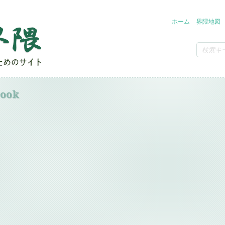
ホーム
界隈地図
book