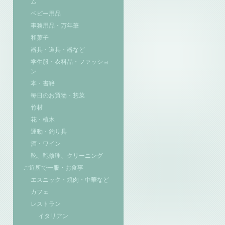
ム
ベビー用品
事務用品・万年筆
和菓子
器具・道具・器など
学生服・衣料品・ファッショ
ン
本・書籍
毎日のお買物・惣菜
竹材
花・植木
運動・釣り具
酒・ワイン
靴、鞄修理、クリーニング
ご近所で一服・お食事
エスニック・焼肉・中華など
カフェ
レストラン
イタリアン