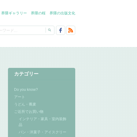
界隈ギャラリー
界隈の桜
界隈の出版文化
カテゴリー
Do you know?
アート
うどん・蕎麦
ご近所でお買い物
インテリア・家具・室内装飾
品
パン・洋菓子・アイスクリー