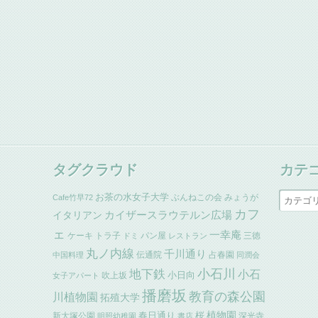
タグクラウド
カテ
お茶の水女子大学
ぶんねこの会
みょうが
Cafe竹早72
カフ
イタリアン
カイザースラウテルン広場
ェ
一幸庵
ケーキ
トラ子
パン屋
三徳
ドミ
レストラン
丸ノ内線
千川通り
伝通院
占春園
中国料理
同潤会
小石川
地下鉄
小石
小日向
吹上坂
女子アパート
播磨坂
教育の森公園
川植物園
拓殖大学
植物園
春日通り
桜
新大塚公園
深光寺
明照幼稚園
書店