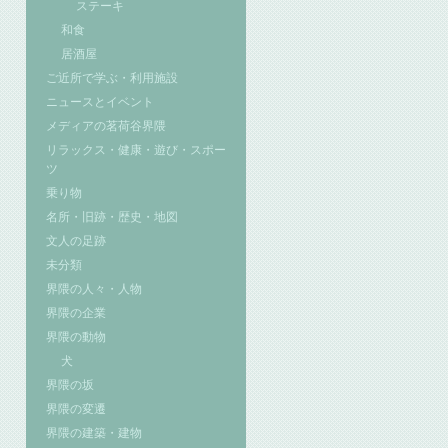
ステーキ
和食
居酒屋
ご近所で学ぶ・利用施設
ニュースとイベント
メディアの茗荷谷界隈
リラックス・健康・遊び・スポー
ツ
乗り物
名所・旧跡・歴史・地図
文人の足跡
未分類
界隈の人々・人物
界隈の企業
界隈の動物
犬
界隈の坂
界隈の変遷
界隈の建築・建物