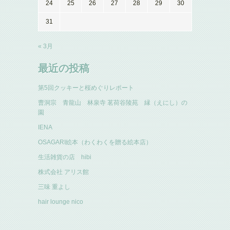
24
25
26
27
28
29
30
31
« 3月
最近の投稿
第5回クッキーと桜めぐりレポート
曹洞宗 青龍山 林泉寺 茗荷谷陵苑 縁（えにし）の
園
IENA
OSAGARI絵本（わくわくを贈る絵本店）
生活雑貨の店 hibi
株式会社 アリス館
三味 重よし
hair lounge nico