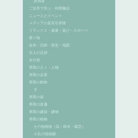
居酒屋
ご近所で学ぶ・利用施設
ニュースとイベント
メディアの茗荷谷界隈
リラックス・健康・遊び・スポーツ
乗り物
名所・旧跡・歴史・地図
文人の足跡
未分類
界隈の人々・人物
界隈の企業
界隈の動物
犬
界隈の坂
界隈の変遷
界隈の建築・建物
界隈の植物
その他植物（花・樹木・園芸）
小石川植物園