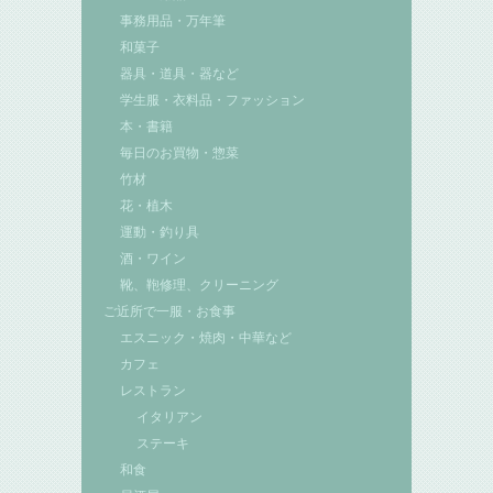
事務用品・万年筆
和菓子
器具・道具・器など
学生服・衣料品・ファッション
本・書籍
毎日のお買物・惣菜
竹材
花・植木
運動・釣り具
酒・ワイン
靴、鞄修理、クリーニング
ご近所で一服・お食事
エスニック・焼肉・中華など
カフェ
レストラン
イタリアン
ステーキ
和食