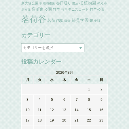
植物園
春日通り
桜
新大塚公園
深光寺
明照幼稚園
書店
窪町東公園
竹早
竹早公園
竹早テニスコート
湯立坂
茗荷谷
跡見学園
茗荷谷駅
銀座線
藤寺
カテゴリー
投稿カレンダー
2026年8月
月
火
水
木
金
土
日
1
2
3
4
5
6
7
8
9
10
11
12
13
14
15
16
17
18
19
20
21
22
23