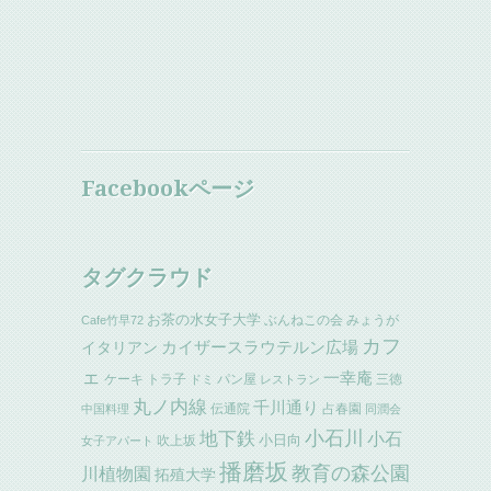
Facebookページ
タグクラウド
お茶の水女子大学
ぶんねこの会
みょうが
Cafe竹早72
カフ
イタリアン
カイザースラウテルン広場
ェ
一幸庵
ケーキ
トラ子
パン屋
三徳
ドミ
レストラン
丸ノ内線
千川通り
伝通院
占春園
中国料理
同潤会
小石川
地下鉄
小石
小日向
吹上坂
女子アパート
播磨坂
教育の森公園
川植物園
拓殖大学